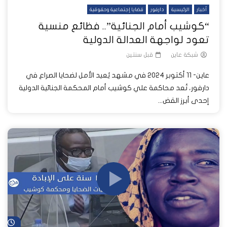
أخبار
الرئيسية
دارفور
قضايا إجتماعية وحقوقية
“كوشيب أمام الجنائية”.. فظائع منسية
تعود لواجهة العدالة الدولية
شبكة عاين
قبل سنتين
عاين- 11 أكتوبر 2024 في مشهد يُعيد الأمل لضحايا الصراع في
دارفور، تُعد محاكمة علي كوشيب أمام المحكمة الجنائية الدولية
إحدى أبرز القض...
شا