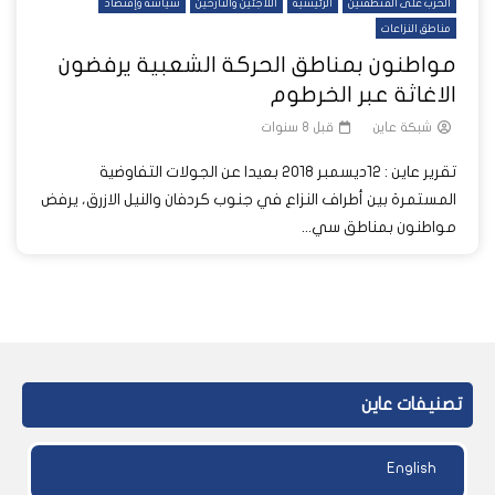
الحرب على المنطقتين
الرئيسية
اللاجئين والنازحين
سياسة وإقتصاد
مناطق النزاعات
مواطنون بمناطق الحركة الشعبية يرفضون
الاغاثة عبر الخرطوم
شبكة عاين
قبل 8 سنوات
تقرير عاين : 12ديسمبر 2018 بعيدا عن الجولات التفاوضية
المستمرة بين أطراف النزاع في جنوب كردفان والنيل الازرق، يرفض
مواطنون بمناطق سي...
تصنيفات عاين
English