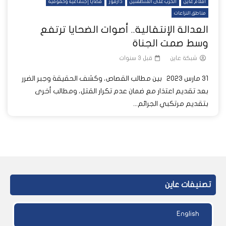
أفلام عاين
الحرب على المنطقتين
دارفور
قضايا إجتماعية وحقوقية
مناطق النزاعات
العدالة الإنتقالية.. أصوات الضحايا ترتفع
وسط صمت الجناة
شبكة عاين
قبل 3 سنوات
31 مارس 2023 بين مطالب القصاص، وكشف الحقيقة وجبر الضرر
بعد تقديم اعتذار مع ضمان عدم تكرار القتل، ومطالب أخرى
بتقديم مرتكبي الجرائم...
تصنيفات عاين
English