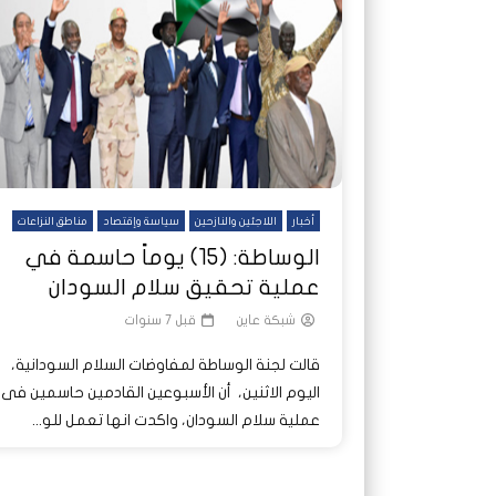
شاهد لاحقا
شاهد لاحقا
عملتان وتطبيق مصرفي واحد.. كيف
عملتان وتطبيق مصرفي واحد.. كيف
تصدر ا
هجمات 
تشظى النظام المصرفي في حرب
تشظى النظام المصرفي في حرب
على خط
ديون ا
السودان؟
السودان؟
أخبار
اللاجئين والنازحين
سياسة وإقتصاد
مناطق النزاعات
الوساطة: (15) يوماً حاسمة في
عملية تحقيق سلام السودان
شبكة عاين
قبل 7 سنوات
قالت لجنة الوساطة لمفاوضات السلام السودانية،
اليوم الاثنين، أن الأسبوعين القادمين حاسمين فى
عملية سلام السودان، واكدت انها تعمل للو...