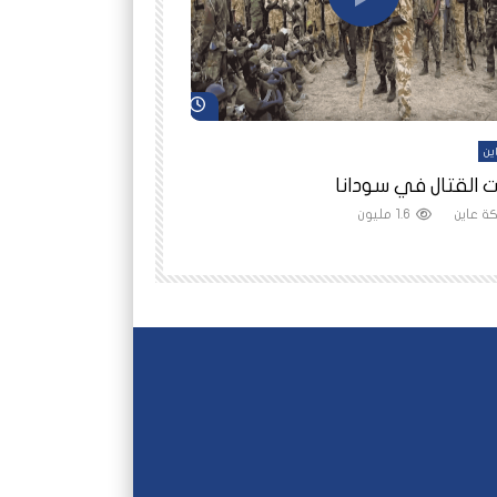
شاهد لاحقاً
ين
أفلام عاين
 القتال في سودانا
رانيا مأمون: الثمن 
ة عاين
1.6 مليون
شبكة عاين
1.5 مليون