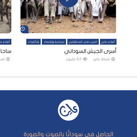
شاهد لاحقاً
شاهد لاحقاً
أفلام عاين
الحرب على المنطقتين
سياسة وإقتصاد
وثائقيات
أفلام عا
لقين
أسرى الجيش السوداني
ساحات
شبكة عاين
3.2 مليون
شبك