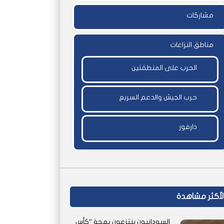
مشاركات
مناطق النزاعات
الحرب على المنطقتين
حرب الجيش والدعم السريع
دارفور
لأكثر مشاهدة
السودانيون ينتزعون بهجة “كأس