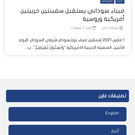
أخبار
الرئيسية
ميناء سوداني يستقبل سفينتين حربيتين
أمريكية وروسية
شبكة عاين
قبل 5 سنوات
1 مارس 2021 إستقبل ميناء بورتسودان شرقي السودان، اليوم
الاثنين، السفينة الحربية الامريكيَةِ “وَنَسِتْوَنَ تْشِرَشِلُ”، ب...
تصنيفات عاين
English
أخبار