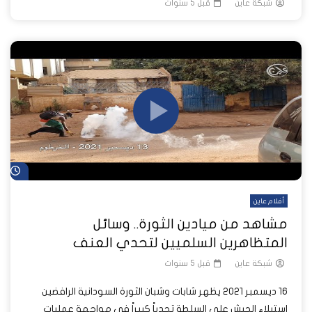
شبكة عاين
قبل 5 سنوات
شا
أفلام عاين
مشاهد من ميادين الثورة.. وسائل
المتظاهرين السلميين لتحدي العنف
شبكة عاين
قبل 5 سنوات
16 ديسمبر 2021 يظهر شابات وشبان الثورة السودانية الرافضين
استيلاء الجيش على السلطة تحدياً كبيراً في مواجهة عمليات