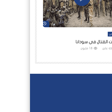
شاهد لاحقاً
ين
أفلام عاين
 القتال في سودانا
رانيا مأمون: الثمن 
ة عاين
1.6 مليون
شبكة عاين
1.5 مليون