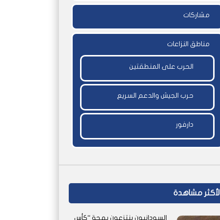
مشاركات
مناطق النزاعات
الحرب على المنطقتين
حرب الجيش والدعم السريع
دارفور
لأكثر مشاهدة
السودانيون ينتزعون بهجة “كأس