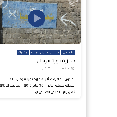
شاهد لاحقا
شاهد لاحقا
عملتان وتطبيق مصرفي واحد.. كيف
عملتان وتطبيق مصرفي واحد.. كيف
تصدر ا
هجمات 
تشظى النظام المصرفي في حرب
تشظى النظام المصرفي في حرب
على خط
ديون ا
السودان؟
السودان؟
أفلام عاين
قضايا إجتماعية وحقوقية
وثائقيات
مجزرة بورتسودان
شبكة عاين
قبل 11 سنة
الذكرى الحادية عشر لمجزرة بورتسودان تنتظر
العدالة شبكة عاين – ٣٠ يناير ٢٠١٦ – يصادف الـ (٩
) من يناير الحالي الذكرى ال...