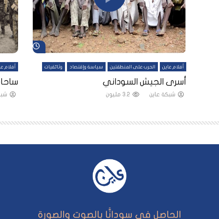
شاهد لاحقاً
شاهد لاحقاً
أفلام عاين
الحرب على المنطقتين
سياسة وإقتصاد
وثائقيات
أفلام عا
لقين
أسرى الجيش السوداني
ساحات
شبكة عاين
3.2 مليون
شبك