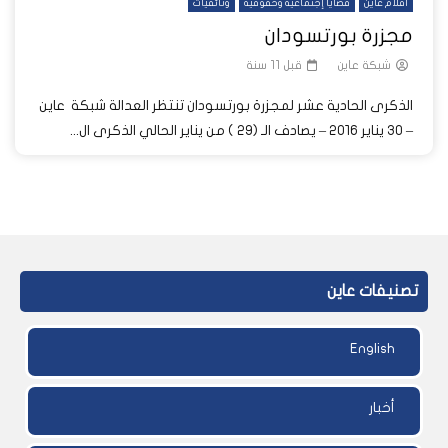
أفلام عاين
قضايا إجتماعية وحقوقية
وثائقيات
مجزرة بورتسودان
شبكة عاين
قبل 11 سنة
الذكرى الحادية عشر لمجزرة بورتسودان تنتظر العدالة شبكة عاين
– ٣٠ يناير ٢٠١٦ – يصادف الـ (٢٩ ) من يناير الحالي الذكرى ال...
تصنيفات عاين
English
أخبار