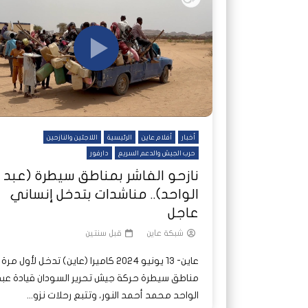
شاهد لاحقا
شاهد لاحقا
عملتان وتطبيق مصرفي واحد.. كيف
عملتان وتطبيق مصرفي واحد.. كيف
تصدر ا
هجمات 
تشظى النظام المصرفي في حرب
تشظى النظام المصرفي في حرب
على خط
ديون ا
السودان؟
السودان؟
أخبار
أفلام عاين
الرئيسية
اللاجئين والنازحين
حرب الجيش والدعم السريع
دارفور
نازحو الفاشر بمناطق سيطرة (عبد
الواحد).. مناشدات بتدخل إنساني
عاجل
شبكة عاين
قبل سنتين
عاين- 13 يونيو 2024 كاميرا (عاين) تدخل لأول مرة
مناطق سيطرة حركة جيش تحرير السودان قيادة عبد
الواحد محمد أحمد النور، وتتبع رحلات نزو...