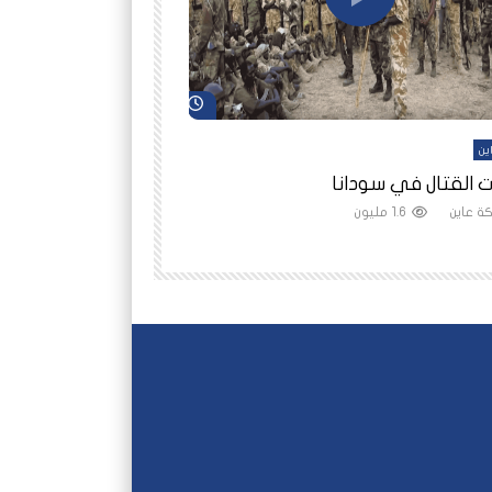
شاهد لاحقاً
ين
أفلام عاين
 القتال في سودانا
رانيا مأمون: الثمن 
ة عاين
1.6 مليون
شبكة عاين
1.5 مليون