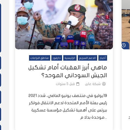
ً
ً
شاهد لاحقاً
لدول العربية.. كيف دفعت الحرب
المسيرات تضع ملايين السودانيين
نشرة أخبار عاين الأسبوعية
جروحٌ لا تُرى.. حرب السودان تمتد إلى
وط النار والجوع
لسودان إلى ذروتها؟
الصحة النفسية للملايين
شاهد لاحقاً
أخبار
الدعم السريع
الرئيسية
دارفور
مناطق النزاعات
ماهي أبرز العقبات أمام تشكيل
الجيش السوداني الموحد؟
شبكة عاين
قبل 5 سنوات
19يوليو 202‪1 في منتصف يونيو الماضي، شدد
رئيس بعثة الأمم المتحدة لدعم الانتقال فولكر
بيرتس على أهمية تشكيل مؤسسة عسكرية
موحدة بدلا م...