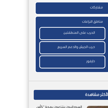
مشاركات
مناطق النزاعات
الحرب على المنطقتين
حرب الجيش والدعم السريع
دارفور
لأكثر مشاهدة
السودانيون ينتزعون بهجة “كأس