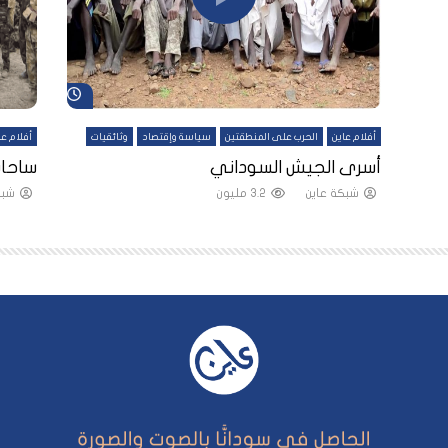
شاهد لاحقاً
شاهد لاحقاً
أفلام عاين
الحرب على المنطقتين
سياسة وإقتصاد
وثائقيات
أفلام عا
لقين
أسرى الجيش السوداني
ساحات
شبكة عاين
3.2 مليون
شبك