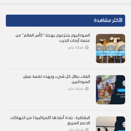
الأكثر مشاهدة
السودانيون ينتزعون بهجة “كأس العالم” من
عتمة أزمات الحرب
شبكة عاين
الغلاء يطال كل شيء ويهدد لقمة عيش
السودانيين
شبكة عاين
البشاقرة.. بلدة أنقذها (المراكبية) من انتهاكات
الدعم السريع
شبكة عاين