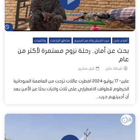
شا
أفلام عاين
حرب الجيش والدعم السريع
مناطق النزاعات
وثائقيات
بحث عن أمان.. رحلة نزوح مستمرة لأكثر من
عام
شبكة عاين
قبل سنتين
عاين- 17 يوليو 2024 اضطرت عائلات نزحت من العاصمة السودانية
الخرطوم للطواف الاضطراري على ثلاث ولايات بحثا عن الأمن بعد
أن أجبرتهم حرب...