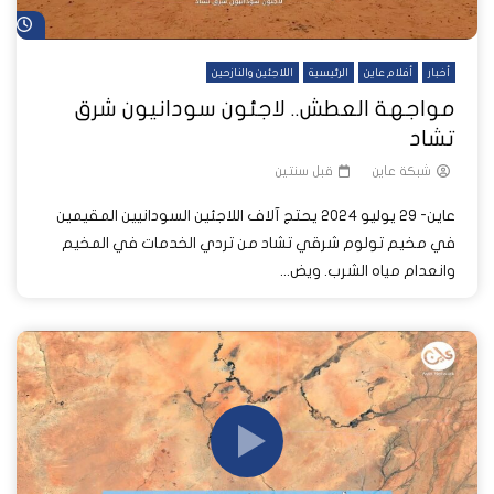
شا
أخبار
أفلام عاين
الرئيسية
اللاجئين والنازحين
مواجهة العطش.. لاجئون سودانيون شرق
تشاد
شبكة عاين
قبل سنتين
عاين- 29 يوليو 2024 يحتج آلاف اللاجئين السودانيين المقيمين
في مخيم تولوم شرقي تشاد من تردي الخدمات في المخيم
وانعدام مياه الشرب. ويض...