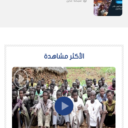
شبكة عاين
اﻷكثر مشاهدة