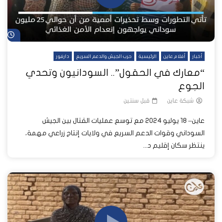
شا
أخبار
أفلام عاين
الرئيسية
حرب الجيش والدعم السريع
دارفور
“معارك في الحقول”.. السودانيون وتحدي
الجوع
شبكة عاين
قبل سنتين
عاين– 18 يوليو 2024 مع توسع عمليات القتال بين الجيش
السوداني وقوات الدعم السريع في ولايات إنتاج زراعي مهمة،
ينتظر سكان إقليم د...