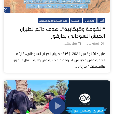
شا
أخبار
أفلام عاين
الرئيسية
حرب الجيش والدعم السريع
“الكومة وكبكابية”.. هدف دائم لطيران
الجيش السوداني بدارفور
شبكة عاين
قبل سنتين
عاين- 19 نوفمبر 2024 يُكثف طيران الجيش السوداني، غاراته
الجوية على مدينتي الكومة وكبكابية في ولاية شمال دارفور،
فالمنطقتان صارتا ه...