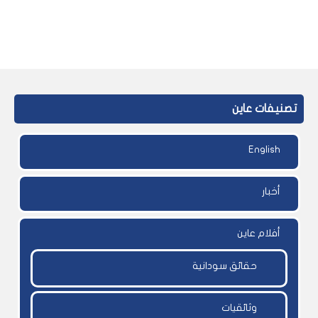
تصنيفات عاين
English
أخبار
أفلام عاين
حقائق سودانية
وثائقيات