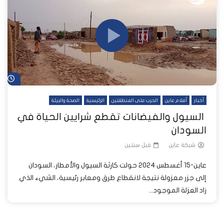
شا
أخبار
أفلام عاين
الحرب على المنطقتين
الرئيسية
الصحة والبيئة
السيول والفيضانات تقطع شرايين الحياة في
السودان
شبكة عاين
قبل سنتين
عاين-15 أغسطس 2024 حولت كارثة السيول والأمطار، السودان
إلى جزر معزولة نتيجة لانقطاع طرق ومعابر رئيسية، الشيء الذي
زاد العزلة الموجود...