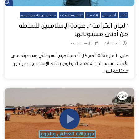
شا
أخبار
أفلام عاين
الرئيسية
تقارير إستقصائية
حرب الجيش والدعم السريع
“لجان الكرامة”.. عودة الإسلاميين للسلطة
من أدنى مستوياتها
شبكة عاين
قبل سنة واحدة
عاين– 1 مايو 2025 مع كل تقدم للجيش السوداني وسيطرته على
الأحياء لاسيما في العاصمة الخرطوم، ينشط الإسلاميون عبر أذرع
مختلفة للس...