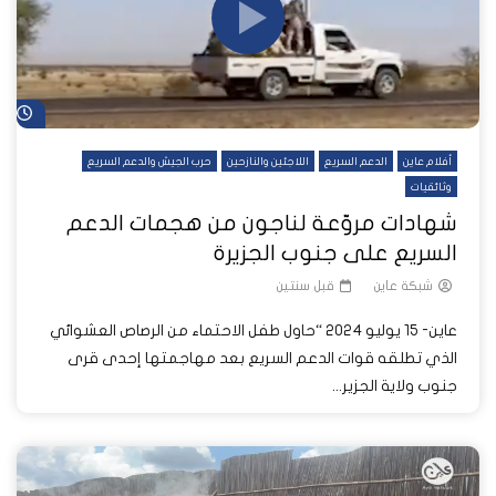
شا
أفلام عاين
الدعم السريع
اللاجئين والنازحين
حرب الجيش والدعم السريع
وثائقيات
شهادات مروّعة لناجون من هجمات الدعم
السريع على جنوب الجزيرة
شبكة عاين
قبل سنتين
عاين- 15 يوليو 2024 “حاول طفل الاحتماء من الرصاص العشوائي
الذي تطلقه قوات الدعم السريع بعد مهاجمتها إحدى قرى
جنوب ولاية الجزير...