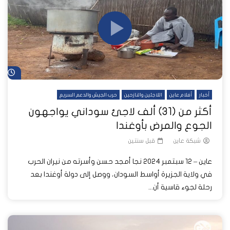
شا
أخبار
أفلام عاين
اللاجئين والنازحين
حرب الجيش والدعم السريع
أكثر من (31) ألف لاجئ سوداني يواجهون
الجوع والمرض بأوغندا
شبكة عاين
قبل سنتين
عاين – 12 سبتمبر 2024 نجا أمجد حسن وأسرته من نيران الحرب
في ولاية الجزيرة أواسط السودان، ووصل إلى دولة أوغندا بعد
رحلة لجوء قاسية أن...