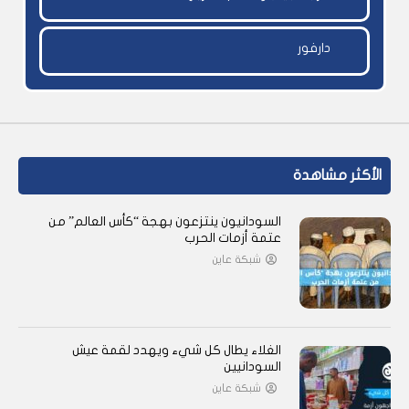
دارفور
الأكثر مشاهدة
السودانيون ينتزعون بهجة “كأس العالم” من
عتمة أزمات الحرب
شبكة عاين
الغلاء يطال كل شيء ويهدد لقمة عيش
السودانيين
شبكة عاين