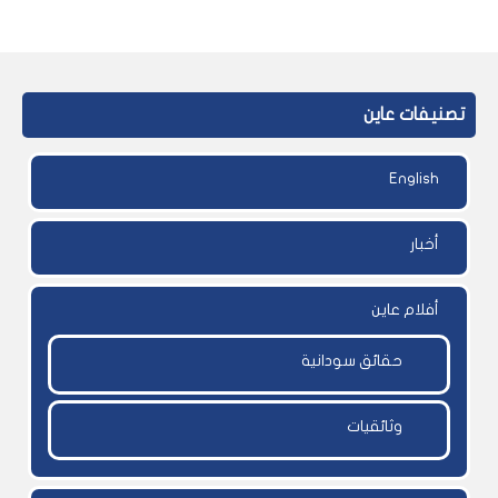
تصنيفات عاين
English
أخبار
أفلام عاين
حقائق سودانية
وثائقيات