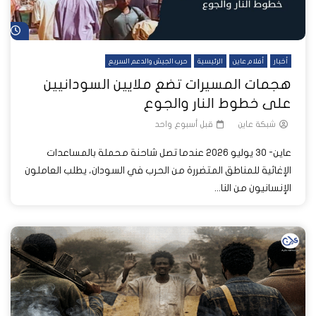
شا
أخبار
أفلام عاين
الرئيسية
حرب الجيش والدعم السريع
هجمات المسيرات تضع ملايين السودانيين
على خطوط النار والجوع
شبكة عاين
قبل أسبوع واحد
عاين- 30 يوليو 2026 عندما تصل شاحنة محملة بالمساعدات
الإغاثية للمناطق المتضررة من الحرب في السودان، يطلب العاملون
الإنسانيون من النا...