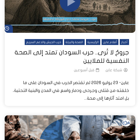
شا
أخبار
أفلام عاين
الرئيسية
الصحة والبيئة
حرب الجيش والدعم السريع
جروحٌ لا تُرى.. حرب السودان تمتد إلى الصحة
النفسية للملايين
شبكة عاين
قبل أسبوعين
عاين- 23 يوليو 2026 لم تقتصر الحرب في السودان على ما
خلفته من قتلى وجرحى ودمار واسع في المدن والبنية التحتية،
بل امتد آثارها إلى صحة...