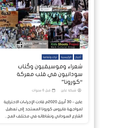
شاهد لاحقا
شاهد لاحقا
عملتان وتطبيق مصرفي واحد.. كيف
عملتان وتطبيق مصرفي واحد.. كيف
تصدر ا
هجمات 
تشظى النظام المصرفي في حرب
تشظى النظام المصرفي في حرب
على خط
ديون ا
السودان؟
السودان؟
أخبار
الرئيسية
تراث وثقافة
شعراء وموسيقيون وكُتاب
سودانيون في قلب معركة
“كورونا”
شبكة عاين
قبل 6 سنوات
عاين – 30 أبريل 2020م قادت الإجراءات الاحترازية
لمواجهة فايروس كورونا المستجد إلى تعطيل
الشارع السوداني ونشاطاته في مختلف المج...