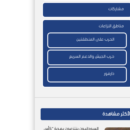
مشاركات
مناطق النزاعات
الحرب على المنطقتين
حرب الجيش والدعم السريع
دارفور
لأكثر مشاهدة
السودانيون ينتزعون بهجة “كأس