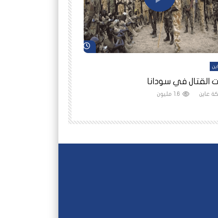
شاهد لاحقاً
ين
أفلام عاين
 القتال في سودانا
رانيا مأمون: الثمن 
ة عاين
1.6 مليون
شبكة عاين
1.5 مليون