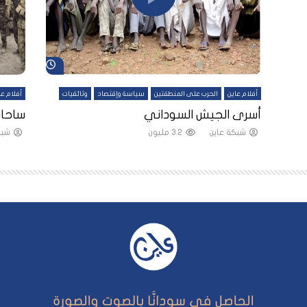
شاهد لاحقاً
شاهد لاحقاً
أفلام عاين
الحرب على المنطقتين
سياسة وإقتصاد
وثائقيات
أفلام عا
لقين
أسرى الجيش السوداني
ساحات
شبكة عاين
3.2 مليون
شبك