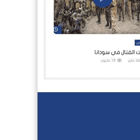
شاهد لاحقاً
ين
أفلام عاين
 القتال في سودانا
رانيا مأمون: الثمن 
ة عاين
1.6 مليون
شبكة عاين
1.5 مليون