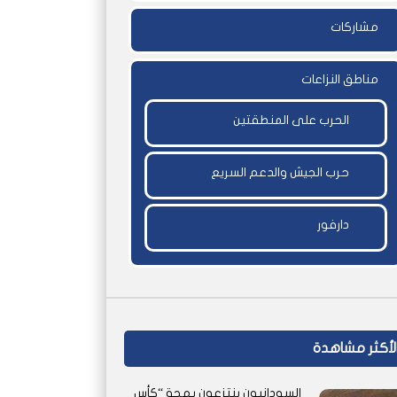
مشاركات
مناطق النزاعات
الحرب على المنطقتين
حرب الجيش والدعم السريع
دارفور
لأكثر مشاهدة
السودانيون ينتزعون بهجة “كأس