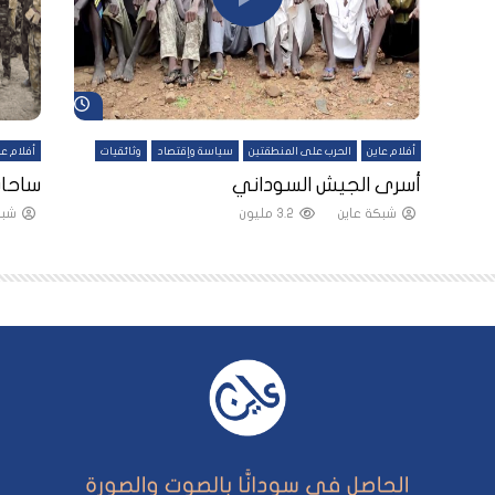
شاهد لاحقاً
شاهد لاحقاً
أفلام عاين
الحرب على المنطقتين
سياسة وإقتصاد
وثائقيات
أفلام عا
لقين
أسرى الجيش السوداني
ساحات
شبكة عاين
3.2 مليون
شبك