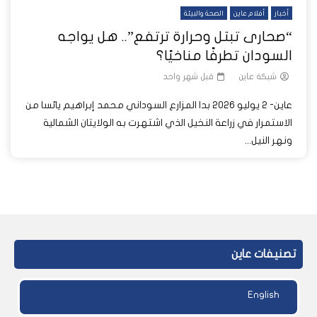
أخبار
أفلام عاين
الصحة والبيئة
“صحارى تبتل وحرارة ترتفع”.. هل يواجه
السودان تطرفًا مناخيًا؟
شبكة عاين
قبل شهر واحد
عاين- 2 يوليو 2026 بدا المزارع السوداني محمد إبراهيم يائسا من
الاستمرار في زراعة النخيل الذي اشتهرت به الولايتان الشمالية
ونهر النيل...
تصنيفات عاين
English