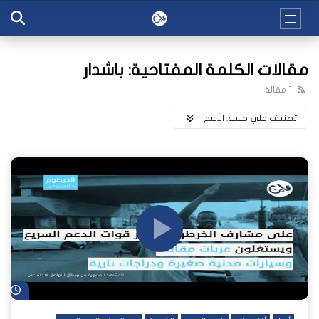
مقالات الكلمة المفتاحية: باشدار
1 مقالة
تصنيف علي حسب:
اﻷسم
شا