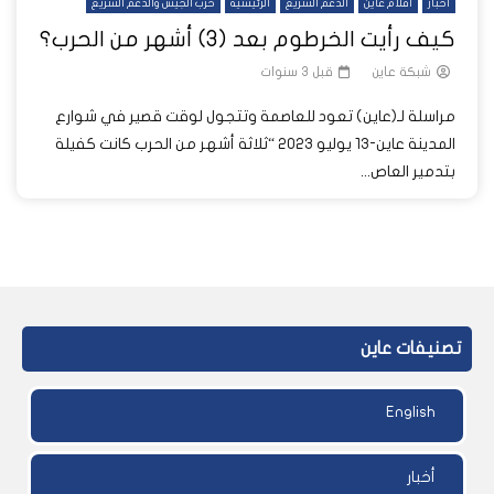
أخبار
أفلام عاين
الدعم السريع
الرئيسية
حرب الجيش والدعم السريع
كيف رأيت الخرطوم بعد (3) أشهر من الحرب؟
شبكة عاين
قبل 3 سنوات
مراسلة لـ(عاين) تعود للعاصمة وتتجول لوقت قصير في شوارع
المدينة عاين-13 يوليو 2023 “ثلاثة أشهر من الحرب كانت كفيلة
بتدمير العاص...
تصنيفات عاين
English
أخبار