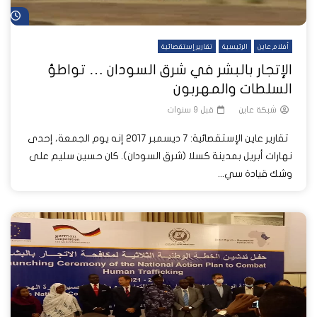
شا
أفلام عاين
الرئيسية
تقارير إستقصائية
الإتجار بالبشر في شرق السودان … تواطؤ
السلطات والمهربون
شبكة عاين
قبل 9 سنوات
تقارير عاين الإستقصائية: ٧ ديسمبر ٢٠١٧ إنه يوم الجمعة، إحدى
نهارات أبريل بمدينة كسلا (شرق السودان). كان حسين سليم على
وشك قيادة سي...