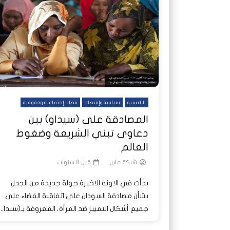
شاهد لاحقا
شاهد لاحقا
عملتان وتطبيق مصرفي واحد.. كيف
عملتان وتطبيق مصرفي واحد.. كيف
تصدر ا
هجمات 
تشظى النظام المصرفي في حرب
تشظى النظام المصرفي في حرب
على خط
ديون ا
السودان؟
السودان؟
الرئيسية
سياسة وإقتصاد
قضايا إجتماعية وحقوقية
المصادقة على (سيداو) بين
دعاوى تبني الشريعة وضغوط
العالم
شبكة عاين
قبل 8 سنوات
بدأت في الاونة الاخيرة جولة جديدة من الجدل
بشأن مصادقة السودان على اتفاقية القضاء على
جميع أشكال التمييز ضد المرأة، المعروفة بـ(سيدا...