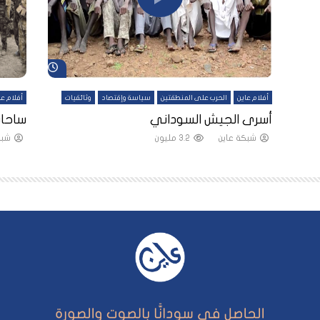
شاهد لاحقاً
شاهد لاحقاً
أفلام عاين
الحرب على المنطقتين
سياسة وإقتصاد
وثائقيات
أفلام عا
لقين
أسرى الجيش السوداني
ساحات
شبكة عاين
3.2 مليون
شبك