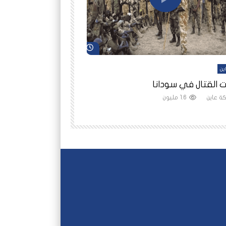
شاهد لاحقاً
ين
أفلام عاين
 القتال في سودانا
رانيا مأمون: الثمن 
ة عاين
1.6 مليون
شبكة عاين
1.5 مليون