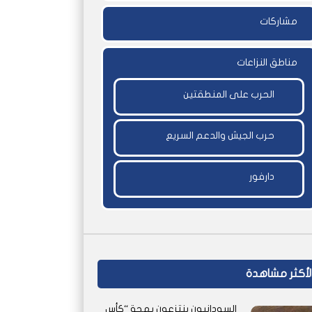
مشاركات
مناطق النزاعات
الحرب على المنطقتين
حرب الجيش والدعم السريع
دارفور
لأكثر مشاهدة
السودانيون ينتزعون بهجة “كأس