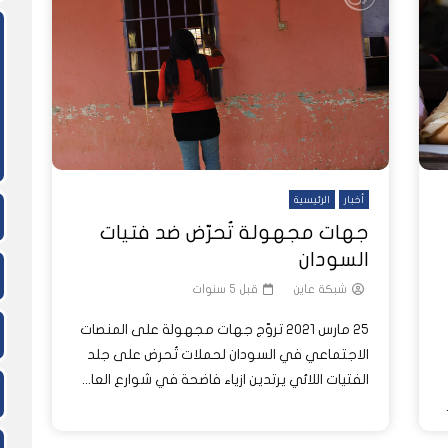
ً
ً
شاهد لاحقاً
لدول العربية.. كيف دفعت الحرب
المسيرات تضع ملايين السودانيين
نشرة أخبار عاين الأسبوعية
جروحٌ لا تُرى.. حرب السودان تمتد إلى
وط النار والجوع
لسودان إلى ذروتها؟
الصحة النفسية للملايين
أخبار
الرئيسية
جهات مجهولة تُحرّض ضد فتيات
السودان
شبكة عاين
قبل 5 سنوات
25 مارس 2021 تروّج جهات مجهولة على المنصات
الاجتماعي في السودان لحملات تُحرض على جلد
الفتيات اللائي يرتدين ازياء فاضحة في شوارع العا...