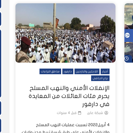
شاهد لاحقاً
أخبار
اللاجئين والنازحين
دارفور
مناطق النزاعات
نزاع الاراضي
الإنفلات الأمني والنهب المسلح
يحرم مئات العائلات من المعايدة
في دارفور
شبكة عاين
قبل 4 سنوات
4 أبريل2022 تسببت عمليات النهب المسلح
والانفلات الأمني على طرق رئيسة تربط مدن ولايات