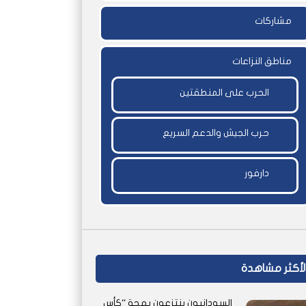
مشاركات
مناطق النزاعات
الحرب على المنطقتين
حرب الجيش والدعم السريع
دارفور
اً
لأكثر مشاهدة
السودانيون ينتزعون بهجة “كأس