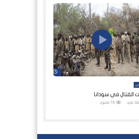
شاهد لاحقاً
ين
أفلام عاين
 القتال في سودانا
رانيا مأمون: الثمن 
ة عاين
1.6 مليون
شبكة عاين
1.5 مليون