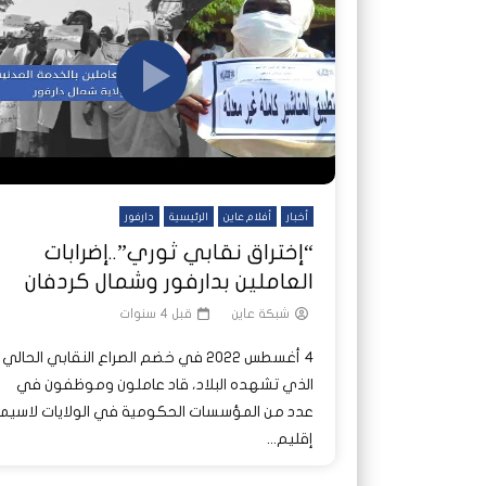
شاهد لاحقا
شاهد لاحقا
عملتان وتطبيق مصرفي واحد.. كيف
عملتان وتطبيق مصرفي واحد.. كيف
تصدر ا
هجمات 
تشظى النظام المصرفي في حرب
تشظى النظام المصرفي في حرب
على خط
ديون ا
السودان؟
السودان؟
أخبار
أفلام عاين
الرئيسية
دارفور
“إختراق نقابي ثوري”..إضرابات
العاملين بدارفور وشمال كردفان
شبكة عاين
قبل 4 سنوات
4 أغسطس 2022 في خضم الصراع النقابي الحالي
الذي تشهده البلاد، قاد عاملون وموظفون في
عدد من المؤسسات الحكومية في الولايات لاسيما
إقليم...