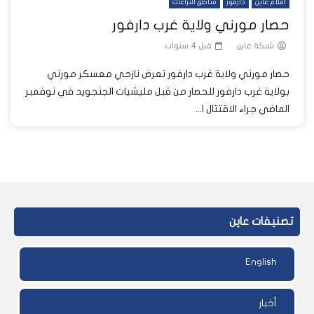
أفلام عاين
دارفور
مناطق النزاعات
حصار مورني ولاية غرب دارفور
شبكة عاين
قبل 4 سنوات
حصار مورني ولاية غرب دارفور تعرض نازحي معسكر مورني
بولاية غرب دارفور للحصار من قبل مليشيات الجنجويد في نوفمبر
الماضي جراء الاقتتال ا...
تصنيفات عاين
English
أخبار