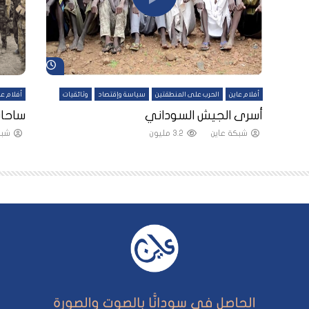
شاهد لاحقاً
شاهد لاحقاً
أفلام عاين
الحرب على المنطقتين
سياسة وإقتصاد
وثائقيات
أفلام عا
لقين
أسرى الجيش السوداني
ساحات
شبكة عاين
3.2 مليون
شبك