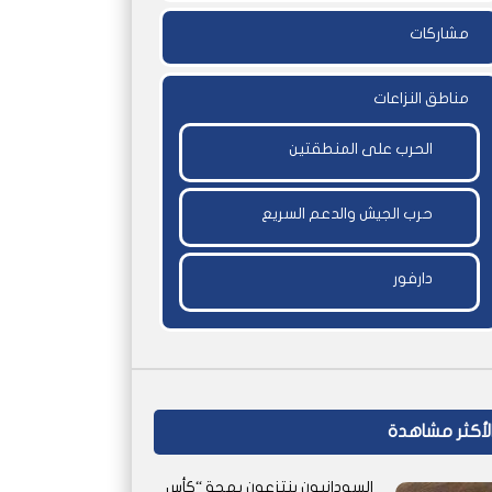
مشاركات
مناطق النزاعات
الحرب على المنطقتين
حرب الجيش والدعم السريع
دارفور
لأكثر مشاهدة
السودانيون ينتزعون بهجة “كأس