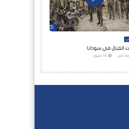
شاهد لاحقاً
ين
أفلام عاين
 القتال في سودانا
رانيا مأمون: الثمن 
ة عاين
1.6 مليون
شبكة عاين
1.5 مليون