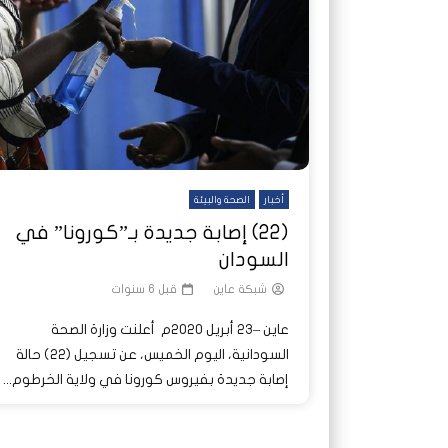
شاهد لاحقا
شاهد لاحقا
عملتان وتطبيق مصرفي واحد.. كيف
عملتان وتطبيق مصرفي واحد.. كيف
تصدر ا
هجمات 
تشظى النظام المصرفي في حرب
تشظى النظام المصرفي في حرب
على خط
ديون ا
السودان؟
السودان؟
أخبار
الصحة والبيئة
(22) إصابة جديدة بـ”كورونا” في
السودان
شبكة عاين
قبل 6 سنوات
عاين –23 أبريل 2020م أعلنت وزارة الصحة
السودانية، اليوم الخميس، عن تسجيل (٢٢) حالة
إصابة جديدة بفيروس كورونا في ولاية الخرطوم...