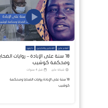
شاهد لاحقا
تصدر الدول العربية.. كيف دفعت الحرب
هجمات المسيرات تضع ملايين السودانيين
نشرة أخ
جروحٌ ل
على خطوط النار والجوع
ديون السودان إلى ذروتها؟
الصحة 
أفلام عاين
اللاجئين والنازحين
دارفور
١٨ سنة على الإبادة – روايات الضحاي
ومحكمة كوشيب
شبكة عاين
قبل 4 سنوات
١٨ سنة على الإبادة روايات الضحايا ومحكمة
كوشيب