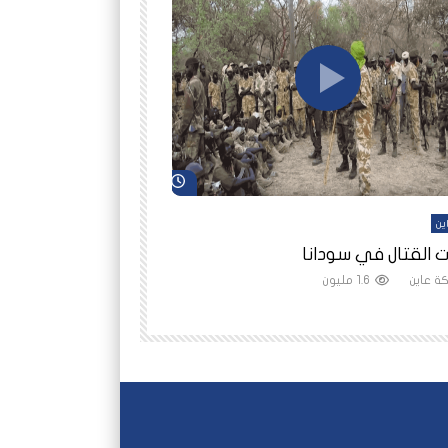
شاهد لاحقاً
ين
أفلام عاين
 القتال في سودانا
رانيا مأمون: الثمن 
ة عاين
1.6 مليون
شبكة عاين
1.5 مليون