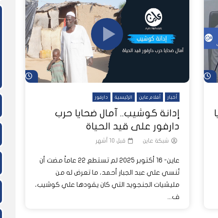
ً
شاهد لاحقاً
بار عاين الأسبوعية
ا تُرى.. حرب السودان تمتد إلى
الغلاء يطال كل شيء ويهدد لقمة ع
كيف أفرغت الحرب حقول مشروع الجز
النفسية للملايين
السودانيين
من العمال الزراعيين؟
شاهد لاحقاً
شاهد لاحق
أخبار
أفلام عاين
الرئيسية
دارفور
ا
إدانة كوشيب.. آمال ضحايا حرب
دارفور على قيد الحياة
شبكة عاين
قبل 10 أشهر
عاين- 16 أكتوبر 2025 لم تستطع 22 عاماً مضت أن
تُنسي علي عبد الجبار أحمد، ما تعرض له من
مليشيات الجنجويد التي كان يقودها علي كوشيب،
ف...