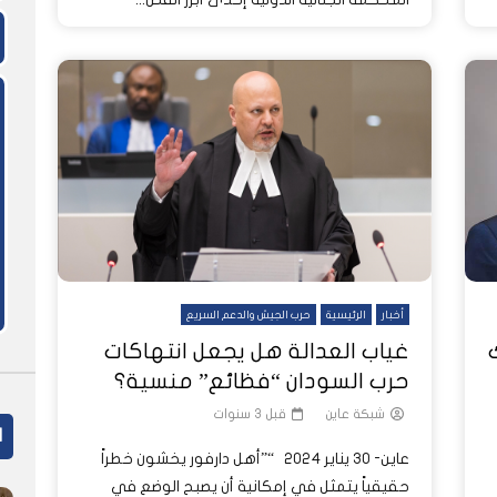
أخبار
الرئيسية
حرب الجيش والدعم السريع
غياب العدالة هل يجعل انتهاكات
حرب السودان “فظائع” منسية؟
شبكة عاين
قبل 3 سنوات
ا
عاين- 30 يناير 2024 “”أهل دارفور يخشون خطراً
حقيقياً يتمثل في إمكانية أن يصبح الوضع في