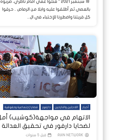
18 سبتمبر 2021 ” قتلوا عمي أمام ناظري، ضربوه
بالعصي ثم أطلقوا عليه وابلا من الرصاص .. حرقوا
كل قريتنا واضطررنا للإختباء في ال...
أخبار
اللاجئين والنازحين
دارفور
قضايا إجتماعية وحقوقية
الاتهام في مواجهة(كوشيب) أمل
لضحايا دارفور في تحقيق العدالة
AYIN NETWORK
قبل 5 سنوات