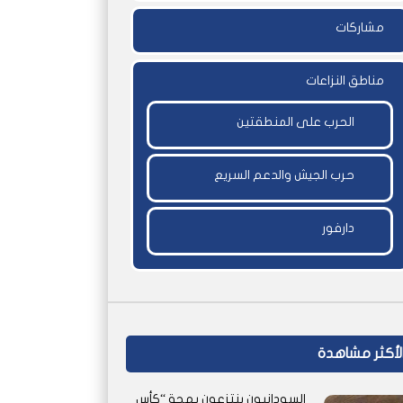
مشاركات
مناطق النزاعات
الحرب على المنطقتين
حرب الجيش والدعم السريع
دارفور
لأكثر مشاهدة
السودانيون ينتزعون بهجة “كأس