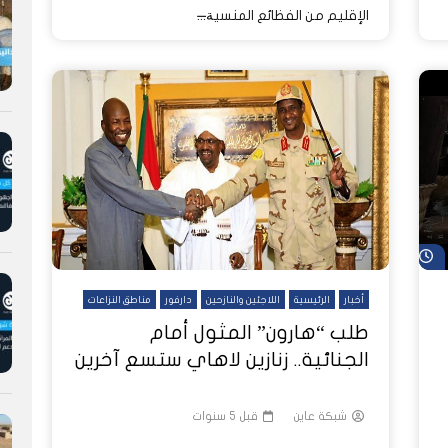
الإقليم من الفظائع المنسية̶...
شاهد لاحقاً
أخبار
الرئيسية
اللاجئين والنازحين
دارفور
مناطق النزاعات
طلب “هارون” المثول أمام
الجنائية.. زنازين لاهاي ستسع آخرين
شبكة عاين
قبل 5 سنوات