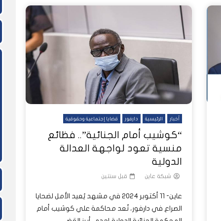
أخبار
الرئيسية
دارفور
قضايا إجتماعية وحقوقية
“كوشيب أمام الجنائية”.. فظائع
منسية تعود لواجهة العدالة
الدولية
شبكة عاين
قبل سنتين
عاين- 11 أكتوبر 2024 في مشهد يُعيد الأمل لضحايا
الصراع في دارفور، تُعد محاكمة علي كوشيب أمام
المحكمة الجنائية الدولية إحدى أبرز القض...