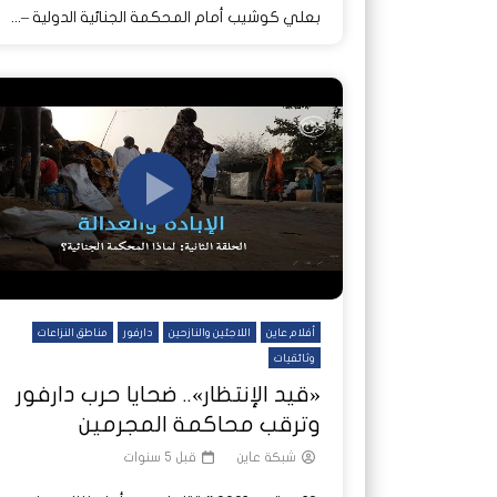
بعلي كوشيب أمام المحكمة الجنائية الدولية –...
أفلام عاين
اللاجئين والنازحين
دارفور
مناطق النزاعات
وثائقيات
«قيد الإنتظار».. ضحايا حرب دارفور
وترقب محاكمة المجرمين
شبكة عاين
قبل 5 سنوات