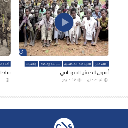
شاهد لاحقاً
شاهد لاحقاً
أفلام عاين
الحرب على المنطقتين
سياسة وإقتصاد
وثائقيات
أفلام عا
لقين
أسرى الجيش السوداني
ساحات
شبكة عاين
3.2 مليون
شبك