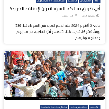
أخبار
أفلام عاين
الرئيسية
حرب الجيش والدعم السريع
أي طريق يسلكه السودانيون لإيقاف الحرب؟
شبكة عاين
قبل سنتين
عاين- 3 أكتوبر 2024 منذ اندلاع الحرب في السودان قبل 536
يوماً، تغيّر كل شيء. قُتل الآلاف، وشُرّد الملايين من منازلهم
ومدنهم وقراهم....
الرئيسية
سياسة وإقتصاد
قضايا إجتماعية وحقوقية