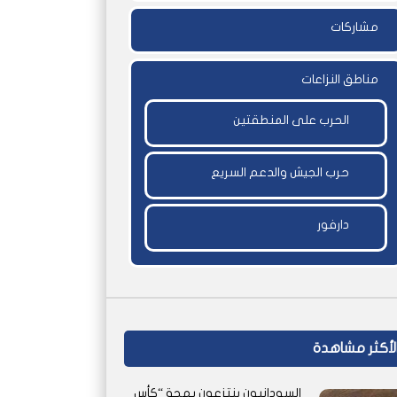
مشاركات
مناطق النزاعات
الحرب على المنطقتين
حرب الجيش والدعم السريع
دارفور
لأكثر مشاهدة
السودانيون ينتزعون بهجة “كأس