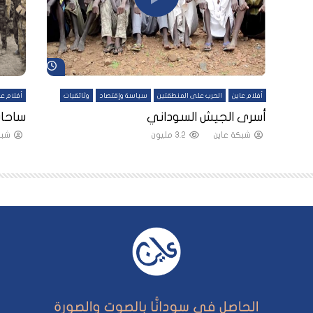
شاهد لاحقاً
شاهد لاحقاً
أفلام عاين
الحرب على المنطقتين
سياسة وإقتصاد
وثائقيات
أفلام عا
لقين
أسرى الجيش السوداني
ساحات
شبكة عاين
3.2 مليون
شبك