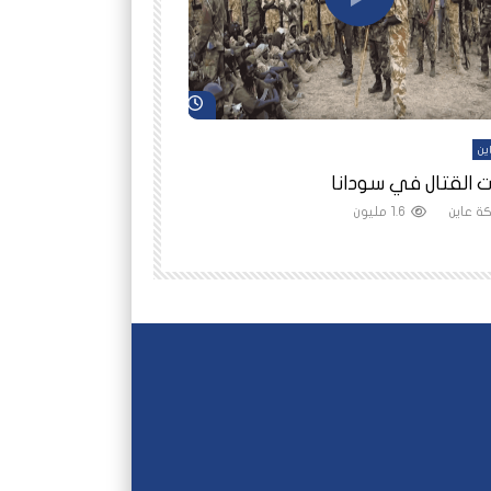
شاهد لاحقاً
ين
أفلام عاين
 القتال في سودانا
رانيا مأمون: الثمن 
ة عاين
1.6 مليون
شبكة عاين
1.5 مليون