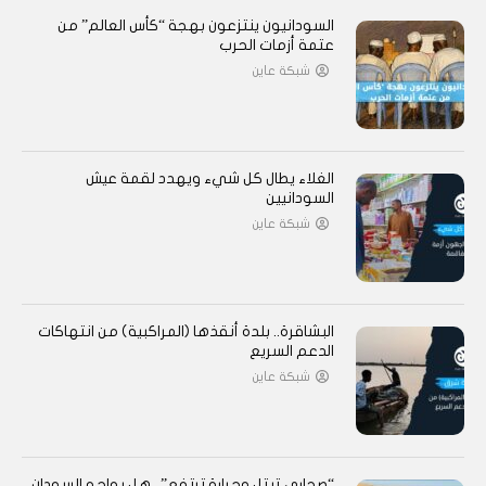
السودانيون ينتزعون بهجة “كأس العالم” من
عتمة أزمات الحرب
شبكة عاين
الغلاء يطال كل شيء ويهدد لقمة عيش
السودانيين
شبكة عاين
البشاقرة.. بلدة أنقذها (المراكبية) من انتهاكات
الدعم السريع
شبكة عاين
“صحارى تبتل وحرارة ترتفع”.. هل يواجه السودان