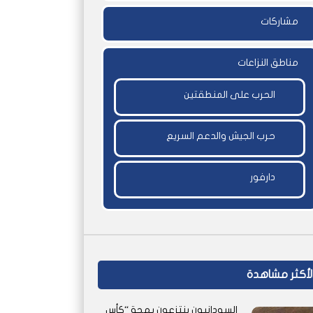
مشاركات
مناطق النزاعات
الحرب على المنطقتين
حرب الجيش والدعم السريع
دارفور
لأكثر مشاهدة
السودانيون ينتزعون بهجة “كأس