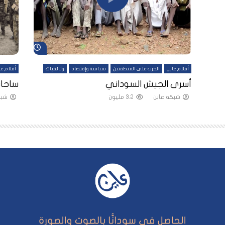
شاهد لاحقاً
شاهد لاحقاً
أفلام عاين
الحرب على المنطقتين
سياسة وإقتصاد
وثائقيات
أفلام عا
لقين
أسرى الجيش السوداني
ساحات
شبكة عاين
3.2 مليون
شبك