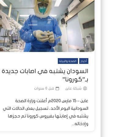
شاهد لاحقا
شاهد لاحقا
عملتان وتطبيق مصرفي واحد.. كيف
عملتان وتطبيق مصرفي واحد.. كيف
تصدر ا
هجمات 
تشظى النظام المصرفي في حرب
تشظى النظام المصرفي في حرب
على خط
ديون ا
السودان؟
السودان؟
أخبار
الصحة والبيئة
السودان يشتبه في اصابات جديدة
بـ”كورونا”
شبكة عاين
قبل 6 سنوات
عاين – 15 مارس 2020م أعلنت وزارة الصحة
السودانية اليوم الأحد، تسجيل بعض الحالات التي
يشتبه في إصابتها بفيروس كورونا تم حجزها
وإدخاله...