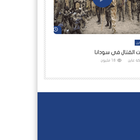
شاهد لاحقاً
ين
أفلام عاين
 القتال في سودانا
رانيا مأمون: الثمن 
ة عاين
1.6 مليون
شبكة عاين
1.5 مليون