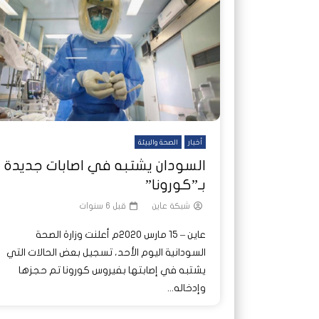
شاهد لاحقا
شاهد لاحقا
عملتان وتطبيق مصرفي واحد.. كيف
عملتان وتطبيق مصرفي واحد.. كيف
تصدر ا
هجمات 
تشظى النظام المصرفي في حرب
تشظى النظام المصرفي في حرب
على خط
ديون ا
السودان؟
السودان؟
أخبار
الصحة والبيئة
السودان يشتبه في اصابات جديدة
بـ”كورونا”
شبكة عاين
قبل 6 سنوات
عاين – 15 مارس 2020م أعلنت وزارة الصحة
السودانية اليوم الأحد، تسجيل بعض الحالات التي
يشتبه في إصابتها بفيروس كورونا تم حجزها
وإدخاله...