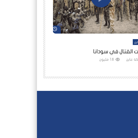
شاهد لاحقاً
ين
أفلام عاين
 القتال في سودانا
رانيا مأمون: الثمن 
ة عاين
1.6 مليون
شبكة عاين
1.5 مليون