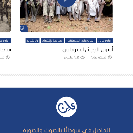
شاهد لاحقاً
شاهد لاحقاً
أفلام عاين
الحرب على المنطقتين
سياسة وإقتصاد
وثائقيات
أفلام عا
لقين
أسرى الجيش السوداني
ساحات
شبكة عاين
3.2 مليون
شبك