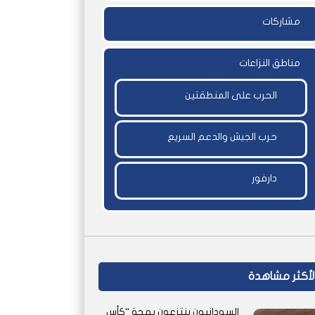
مشاركات
مناطق النزاعات
الحرب على المنطقتين
حرب الجيش والدعم السريع
دارفور
لأكثر مشاهدة
السودانيون ينتزعون بهجة “كأس