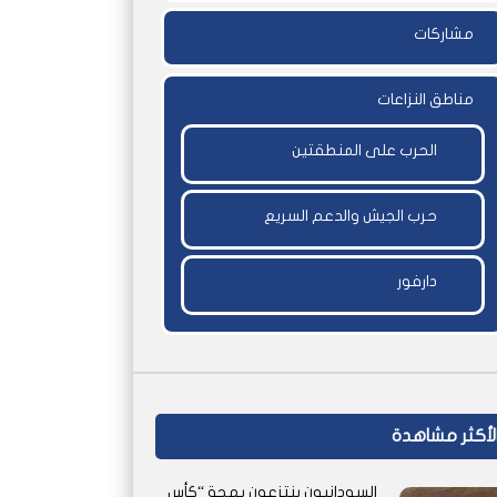
مشاركات
مناطق النزاعات
الحرب على المنطقتين
حرب الجيش والدعم السريع
دارفور
لأكثر مشاهدة
السودانيون ينتزعون بهجة “كأس