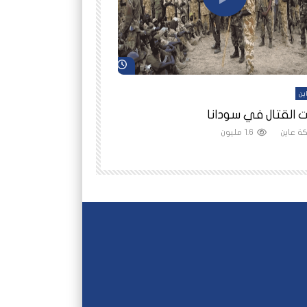
شاهد لاحقاً
ين
أفلام عاين
 القتال في سودانا
رانيا مأمون: الثمن 
ة عاين
1.6 مليون
شبكة عاين
1.5 مليون