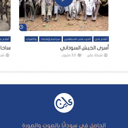
شاهد لاحقاً
شاهد لاحقاً
أفلام عاين
الحرب على المنطقتين
سياسة وإقتصاد
وثائقيات
أفلام عا
لقين
أسرى الجيش السوداني
ساحات
شبكة عاين
3.2 مليون
شبك