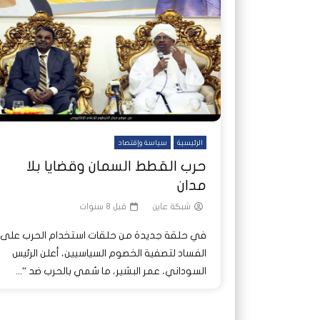
شاهد لاحقا
تصدر الدول العربية.. كيف دفعت الحرب
هجمات المسيرات تضع ملايين السودانيين
نشرة أخ
جروحٌ ل
على خطوط النار والجوع
ديون السودان إلى ذروتها؟
الصحة 
الرئيسية
سياسة وإقتصاد
حرب القطط السمان وقضايا بلا
مدان
شبكة عاين
قبل 8 سنوات
في حلقة جديدة من حلقات استخدام الحرب على
الفساد لتصفية الخصوم السياسيين، أعلن الرئيس
السوداني، عمر البشير، ما سُمي بالحرب ضد “...