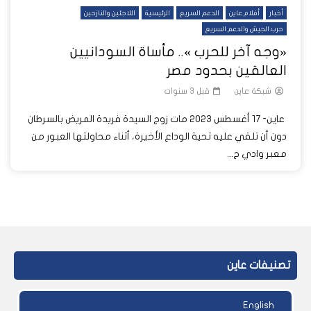
أخبار
أفلام عاين
الدعم السريع
الرئيسية
اللاجئين والنازحين
حرب الجيش والدعم السريع
«وجه آخر للحرب ».. مأساة السودانيين
العالقين بحدود مصر
شبكة عاين
قبل 3 سنوات
عاين- 17 أغسطس 2023 مات زوج السيدة فريدة المريض بالسرطان
دون أن تلقي عليه تحية الوداع الأخيرة، أثناء محاولتها العبور من
معبر وادي ح...
تصنيفات عاين
English