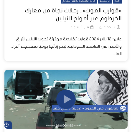
أخبار
الرئيسية
حرب الجيش والدعم السريع
«قوارب الموت».. رحلات نجاة من معارك
الخرطوم عبر أمواج النيلين
شبكة عاين
قبل 3 سنوات
عاين- 12 يناير 2024 قوارب تقليدية مهترئة تجوب النيلين الأزرق
والأبيض في العاصمة السودانية. يُبحر رُبّانُها يوميًا بمعيتهم أفراد
العا...
شا