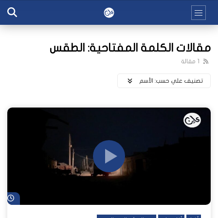
مقالات الكلمة المفتاحية: الطقس
1 مقالة
تصنيف علي حسب:
اﻷسم
شا