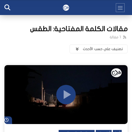
مقالات الكلمة المفتاحية: الطقس
1 مقالة
تصنيف علي حسب:
اﻷحدث
شا