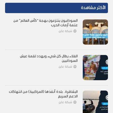
الأكثر مشاهدة
السودانيون ينتزعون بهجة “كأس العالم” من
عتمة أزمات الحرب
شبكة عاين
الغلاء يطال كل شيء ويهدد لقمة عيش
السودانيين
شبكة عاين
البشاقرة.. بلدة أنقذها (المراكبية) من انتهاكات
الدعم السريع
شبكة عاين