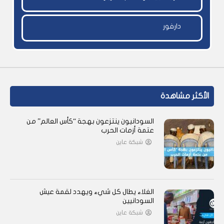
دارفور
الأكثر مشاهدة
السودانيون ينتزعون بهجة “كأس العالم” من
عتمة أزمات الحرب
شبكة عاين
الغلاء يطال كل شيء ويهدد لقمة عيش
السودانيين
شبكة عاين