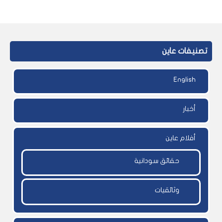
تصنيفات عاين
English
أخبار
أفلام عاين
حقائق سودانية
وثائقيات