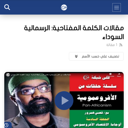
مقالات الكلمة المفتاحية: الرسمالية
السوداء
1 مقالة
تصنيف علي حسب:
اﻷسم
شا