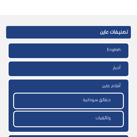
تصنيفات عاين
English
أخبار
أفلام عاين
حقائق سودانية
وثائقيات