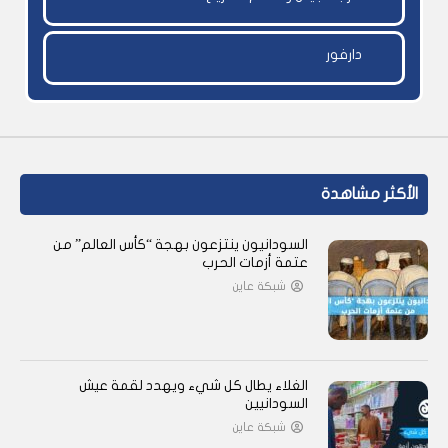
دارفور
الأكثر مشاهدة
السودانيون ينتزعون بهجة “كأس العالم” من
عتمة أزمات الحرب
شبكة عاين
الغلاء يطال كل شيء ويهدد لقمة عيش
السودانيين
شبكة عاين