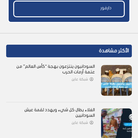
دارفور
الأكثر مشاهدة
السودانيون ينتزعون بهجة “كأس العالم” من
عتمة أزمات الحرب
شبكة عاين
الغلاء يطال كل شيء ويهدد لقمة عيش
السودانيين
شبكة عاين