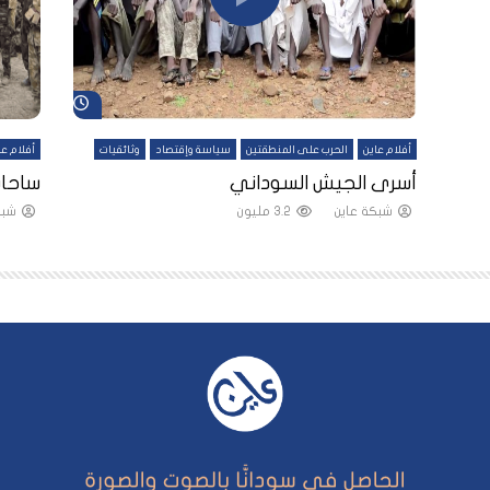
شاهد لاحقاً
شاهد لاحقاً
أفلام عاين
الحرب على المنطقتين
سياسة وإقتصاد
وثائقيات
أفلام عا
لقين
أسرى الجيش السوداني
ساحات
شبكة عاين
3.2 مليون
شبك