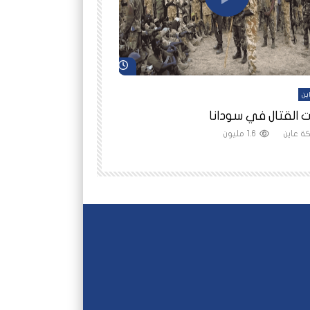
شاهد لاحقاً
ين
أفلام عاين
 القتال في سودانا
رانيا مأمون: الثمن 
ة عاين
1.6 مليون
شبكة عاين
1.5 مليون