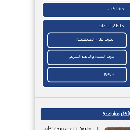
مشاركات
مناطق النزاعات
الحرب على المنطقتين
حرب الجيش والدعم السريع
دارفور
لأكثر مشاهدة
السودانيون ينتزعون بهجة “كأس