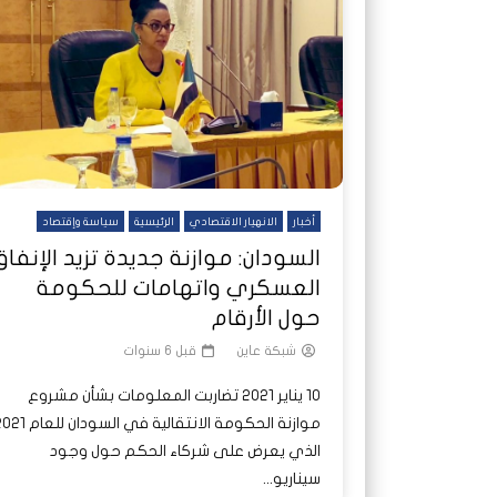
شاهد لاحقا
شاهد لاحقا
عملتان وتطبيق مصرفي واحد.. كيف
عملتان وتطبيق مصرفي واحد.. كيف
تصدر ا
هجمات 
تشظى النظام المصرفي في حرب
تشظى النظام المصرفي في حرب
على خط
ديون ا
السودان؟
السودان؟
أخبار
الانهيار الاقتصادي
الرئيسية
سياسة وإقتصاد
السودان: موازنة جديدة تزيد الإنفاق
العسكري واتهامات للحكومة
حول الأرقام
شبكة عاين
قبل 6 سنوات
10 يناير 2021 تضاربت المعلومات بشأن مشروع
موازنة الحكومة الانتقالية في السودان 
الذي يعرض على شركاء الحكم حول وجود
سيناريو...