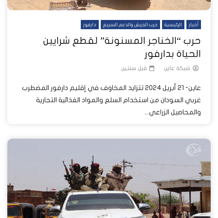
أخبار
الرئيسية
حرب الجيش والدعم السريع
دارفور
حرب “الخناجر المسنونة” لقطع شرايين
الحياة بدارفور
شبكة عاين
قبل سنتين
عاين- 21 أبريل 2024 تتزايد المخاوف في إقليم دارفور المضطرب
غربي السودان من استخدام السلع والمواد الغذائية التجارية
والمحاصيل الزراعي...