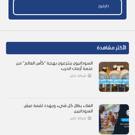
دارفور
الأكثر مشاهدة
السودانيون ينتزعون بهجة “كأس العالم” من
عتمة أزمات الحرب
شبكة عاين
الغلاء يطال كل شيء ويهدد لقمة عيش
السودانيين
شبكة عاين