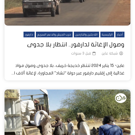
أخبار
الرئيسية
اللاجئين والنازحين
حرب الجيش والدعم السريع
دارفور
وصول الإغاثة لدارفور.. انتظار بلا جدوى
شبكة عاين
قبل 3 سنوات
عاين- 15 يناير 2024 تنتظر خديجة خريف، بلا جدوى وصول مواد
غذائية إلى إقليم دارفور عبر دولة “تشاد” المجاورة، لإغاثة آلاف ا...