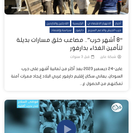
أخبار
الانهيار الاقتصادي
الرئيسية
اللاجئين والنازحين
حرب الجيش والدعم السريع
دارفور
سياسة وإقتصاد
“8 أشهر حرب”.. مصاعب خلق مسارات بديلة
لتأمين الغذاء بدارفور
شبكة عاين
قبل 3 سنوات
عاين-24 ديسمبر 2023 بعد أكثر من ثمانية أشهر على حرب
السودان، يعاني سكان إقليم دارفور غربي البلاد إيجاد ممرات آمنة
تمكنهم من الحصول ع...