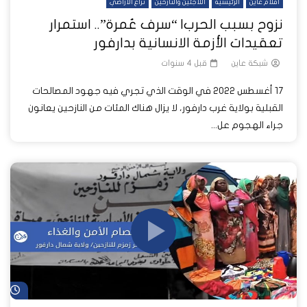
أفلام عاين
الرئيسية
اللاجئين والنازحين
نزاع الاراضي
نزوح بسبب الحرب| “سرف عُمرة”.. استمرار
تعقيدات الأزمة الانسانية بدارفور
شبكة عاين
قبل 4 سنوات
17 أغسطس 2022 في الوقت الذي تجري فيه جهود المصالحات
القبلية بولاية غرب دارفور، لا يزال هناك المئات من النازحين يعانون
جراء الهجوم عل...
شا