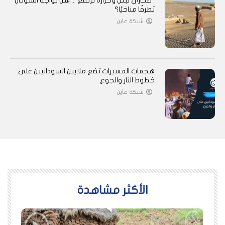
“صحارى تبتل وحرارة ترتفع”.. هل يواجه السودان
تطرفًا مناخيًا؟
شبكة عاين
هجمات المسيرات تضع ملايين السودانيين على
خطوط النار والجوع
شبكة عاين
اﻷكثر مشاهدة