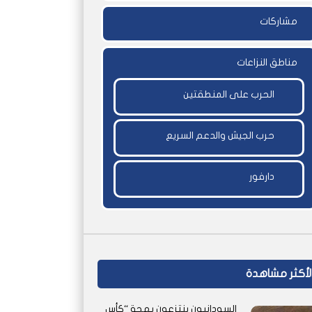
مشاركات
مناطق النزاعات
الحرب على المنطقتين
حرب الجيش والدعم السريع
دارفور
لأكثر مشاهدة
السودانيون ينتزعون بهجة “كأس