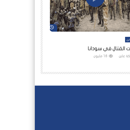
شاهد لاحقاً
ين
أفلام عاين
 القتال في سودانا
رانيا مأمون: الثمن 
ة عاين
1.6 مليون
شبكة عاين
1.5 مليون