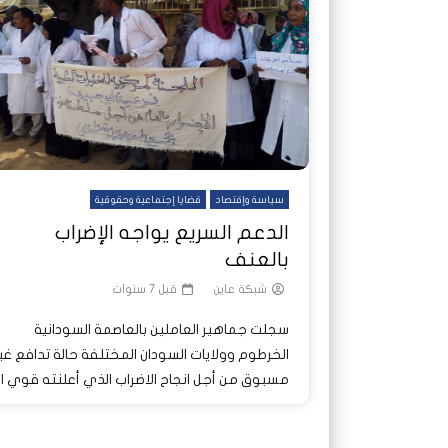
شاهد لاحقا
شاهد لاحقا
عملتان وتطبيق مصرفي واحد.. كيف
عملتان وتطبيق مصرفي واحد.. كيف
تصدر ا
هجمات 
تشظى النظام المصرفي في حرب
تشظى النظام المصرفي في حرب
على خط
ديون ا
السودان؟
السودان؟
سياسة وإقتصاد
قضايا إجتماعية وحقوقية
الدعم السريع يواجه الإضراب
بالعنف
شبكة عاين
قبل 7 سنوات
سجلت جماهير العاملين بالعاصمة السودانية
الخرطوم وولايات السودان المختلفة حالة تدافع غي
مسبوق من أجل انجاح الاضراب الذي أعلنته قوي ا..