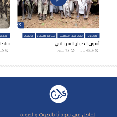
شاهد لاحقاً
شاهد لاحقاً
أفلام عاين
الحرب على المنطقتين
سياسة وإقتصاد
وثائقيات
أفلام عا
لقين
أسرى الجيش السوداني
ساحات
شبكة عاين
3.2 مليون
شبك