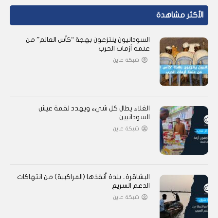
الأكثر مشاهدة
السودانيون ينتزعون بهجة “كأس العالم” من
عتمة أزمات الحرب
شبكة عاين
الغلاء يطال كل شيء ويهدد لقمة عيش
السودانيين
شبكة عاين
البشاقرة.. بلدة أنقذها (المراكبية) من انتهاكات
الدعم السريع
شبكة عاين