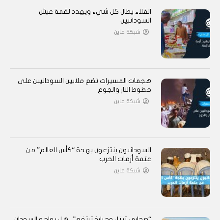
الغلاء يطال كل شيء ويهدد لقمة عيش
السودانيين
شبكة عاين
هجمات المسيرات تضع ملايين السودانيين على
خطوط النار والجوع
شبكة عاين
السودانيون ينتزعون بهجة “كأس العالم” من
عتمة أزمات الحرب
شبكة عاين
“صحارى تبتل وحرارة ترتفع”.. هل يواجه السودان