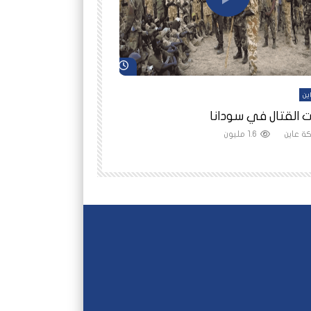
شاهد لاحقاً
ين
أفلام عاين
 القتال في سودانا
رانيا مأمون: الثمن 
ة عاين
1.6 مليون
شبكة عاين
1.5 مليون