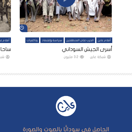
شاهد لاحقاً
شاهد لاحقاً
أفلام عاين
الحرب على المنطقتين
سياسة وإقتصاد
وثائقيات
أفلام عا
لقين
أسرى الجيش السوداني
ساحات
شبكة عاين
3.2 مليون
شبك