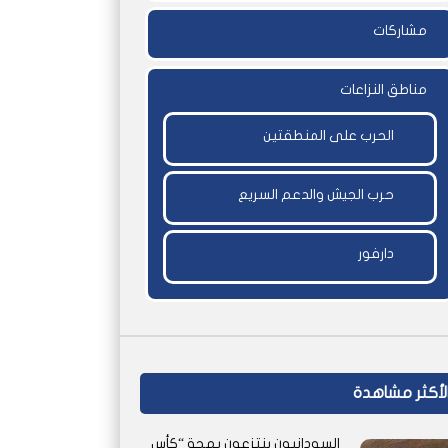
مشاركات
مناطق النزاعات
الحرب على المنطقتين
حرب الجيش والدعم السريع
دارفور
لأكثر مشاهدة
السودانيون ينتزعون بهجة “كأس