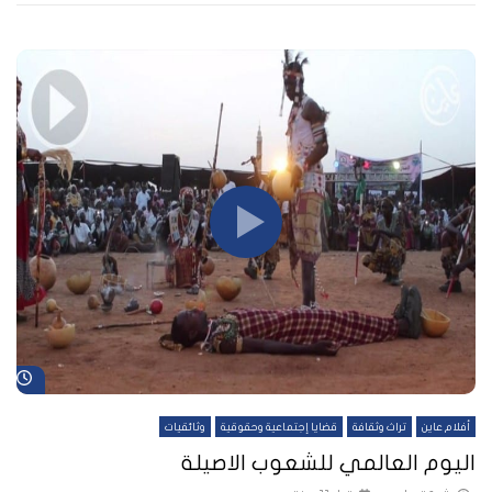
شا
أفلام عاين
تراث وثقافة
قضايا إجتماعية وحقوقية
وثائقيات
اليوم العالمي للشعوب الاصيلة