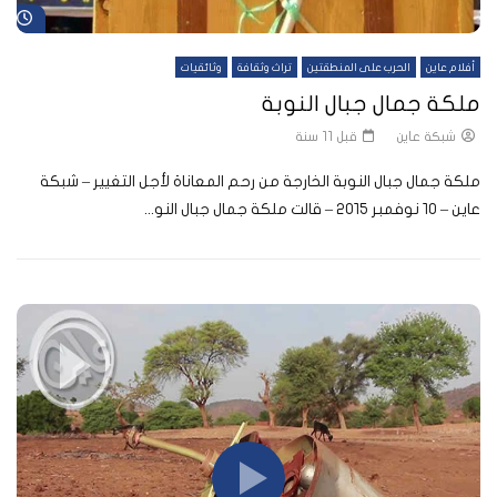
شا
أفلام عاين
الحرب على المنطقتين
تراث وثقافة
وثائقيات
ملكة جمال جبال النوبة
شبكة عاين
قبل 11 سنة
ملكة جمال جبال النوبة الخارجة من رحم المعاناة لأجل التغيير – شبكة
عاين – ١٠ نوفمبر ٢٠١٥ – قالت ملكة جمال جبال النو...