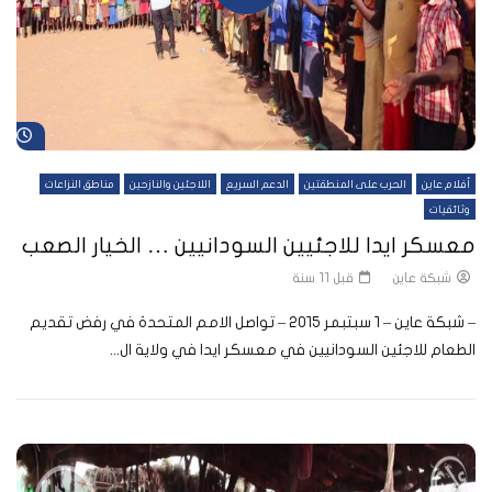
شا
أفلام عاين
الحرب على المنطقتين
الدعم السريع
اللاجئين والنازحين
مناطق النزاعات
وثائقيات
معسكر ايدا للاجئيين السودانيين … الخيار الصعب
شبكة عاين
قبل 11 سنة
– شبكة عاين – ١ سبتبمر ٢٠١٥ – تواصل الامم المتحدة في رفض تقديم
الطعام للاجئين السودانيين في معسكر ايدا في ولاية ال...