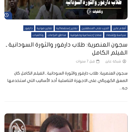
شا
أفلام عاين
الحرب على المنطقتين
تقارير إستقصائية
تقارير صوتية
دارفور
سياسة وإقتصاد
قضايا إجتماعية وحقوقية
مناطق النزاعات
وثائقيات
سجون العنصرية: طلاب دارفور والثورة السودانية ـ
الفيلم الكامل
شبكة عاين
قبل 7 سنوات
سجون العنصرية: طلاب دارفور والثورة السودانية ـ الفيلم الكامل كان
الصعق الكهربائي على الاجهزة التناسلية أحد الأساليب التي استخدمها
جه...