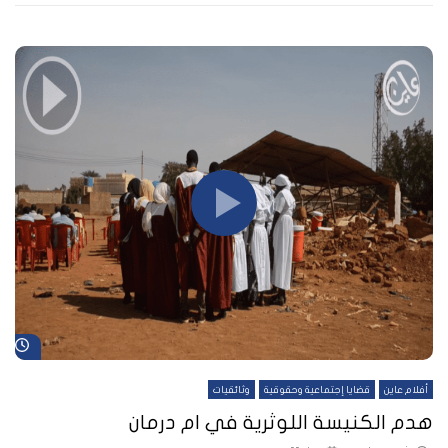
شا
أفلام عاين
قضايا إجتماعية وحقوقية
وثائقيات
هدم الكنيسة اللوثرية في ام درمان