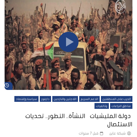
شا
الحرب على المنطقتين
الدعم السريع
اللاجئين والنازحين
دارفور
سياسة وإقتصاد
مناطق النزاعات
وثائقيات
دولة المليشيات النشأة.. التطور.. تحديات
الاستئصال
شبكة عاين
قبل 7 سنوات