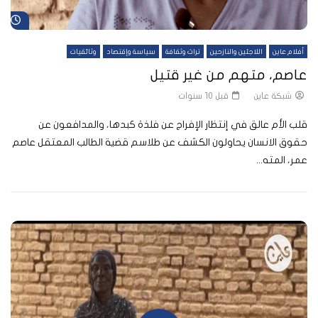
شا
أفلام عاين
اللاجئين والنازحين
تراث وثقافة
سياسة وإقتصاد
وثائقيات
عاصم، متهم من غير قتيل
شبكة عاين
قبل 10 سنوات
قلب الأم عالق في إنتظار الإفراج عن فلذة كبدها، والمدافعون عن
حقوق الانسان يحاولون الكشف عن طلاسم قضية الطالب المعتقل عاصم
عمر، المته...