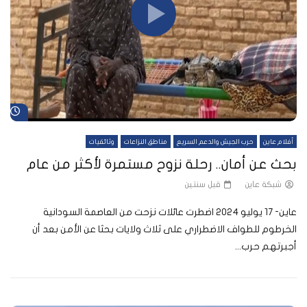
شا
أفلام عاين
حرب الجيش والدعم السريع
مناطق النزاعات
وثائقيات
بحث عن أمان.. رحلة نزوح مستمرة لأكثر من عام
شبكة عاين
قبل سنتين
عاين- 17 يوليو 2024 اضطرت عائلات نزحت من العاصمة السودانية
الخرطوم للطواف الاضطراري على ثلاث ولايات بحثا عن الأمن بعد أن
أجبرتهم حرب...