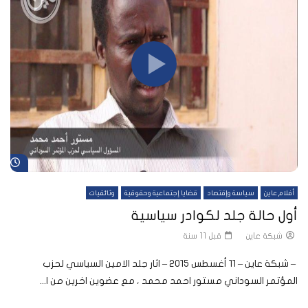
شا
أفلام عاين
سياسة وإقتصاد
قضايا إجتماعية وحقوقية
وثائقيات
أول حالة جلد لكوادر سياسية
شبكة عاين
قبل 11 سنة
– شبكة عاين – ١١ أغسطس ٢٠١٥ – اثار جلد الامين السياسي لحزب
المؤتمر السوداني مستور احمد محمد ، مع عضوين اخرين من ا...