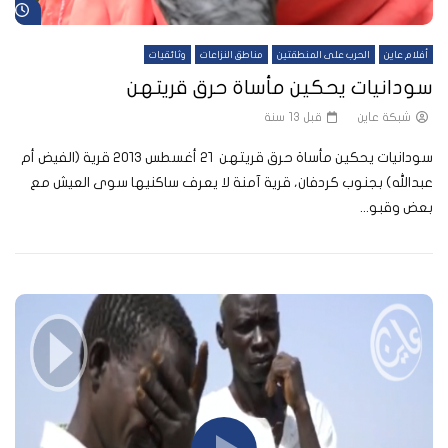
شا
أفلام عاين
الحرب على المنطقتين
مناطق النزاعات
وثائقيات
سودانيات يحكين مأساة حرق قريتهن
شبكة عاين
قبل 13 سنة
سودانيات يحكين مأساة حرق قريتهن ٢١ أغسطس ٢٠١٣ قرية (الفيض أم
عبدالله) بجنوب كردفان، قرية آمنة لا يعرف ساكنيها سوى العيش مع
بعض وقبو...