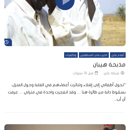
شا
أفلام عاين
الحرب على المنطقتين
وثائقيات
مذبحة هيبان
شبكة عاين
قبل 10 سنوات
“تحول أطفالي إلى إشلاء وتناثرت أعضاءهم في الغابة وحول المنزل،
بسقوط دانة من طائرة هنا … وقد انفجرت واحدة في منزلي … عرفت
أن أب...