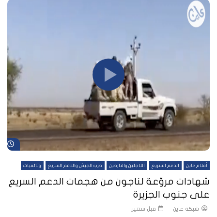
شا
أفلام عاين
الدعم السريع
اللاجئين والنازحين
حرب الجيش والدعم السريع
وثائقيات
شهادات مروّعة لناجون من هجمات الدعم السريع
على جنوب الجزيرة
شبكة عاين
قبل سنتين