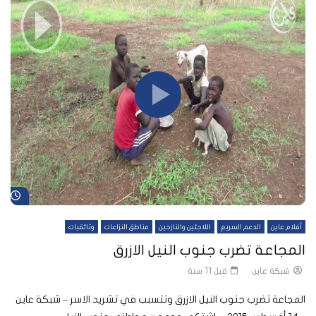
شا
أفلام عاين
الدعم السريع
اللاجئين والنازحين
مناطق النزاعات
وثائقيات
المجاعة تضرب جنوب النيل الازرق
شبكة عاين
قبل 11 سنة
المجاعة تضرب جنوب النيل الازرق وتتسبب في تشريد الاسر – شبكة عاين