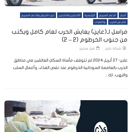
أخبار
الدعم السريع
الرئيسية
اللاجئين والنازحين
حرب الجيش والدعم السريع
عام من الحرب
وثائقيات
مراسل لـ(عاين) يعايش الحرب لعام كامل ويكتب
من جنوب الخرطوم (2 – 2)
شبكة عاين
قبل سنتين
عاين- 27 أبريل 2024 لم تتوقف مأساة السكان العالقين في مناطق
الحرب بالعاصمة السودانية الخرطوم عند نقص الغذاء، وأعمال السلب
والنهب، لك...