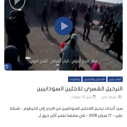
شا
أفلام عاين
اللاجئين والنازحين
وثائقيات
الترحيل القسري للاجئين السودانيين
شبكة عاين
قبل 10 سنوات
سرد أحداث ترحيل اللاجئين السودانيين من الاردن إلى الخرطوم – شبكة
عاين – ١٧ فبراير ٢٠١٦ – في سابقة تعتبر أكبر خرق ل...