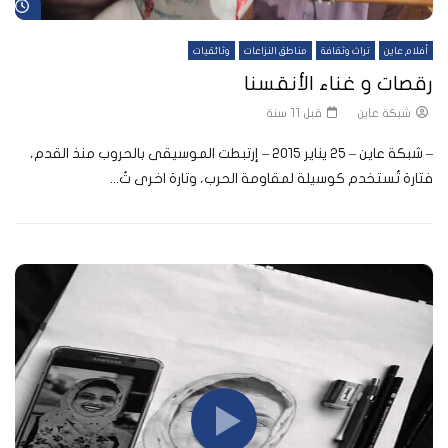
شا
أفلام عاين
تراث وثقافة
مناطق النزاعات
وثائقيات
رقصات و غناء الأنقسنا
شبكة عاين
قبل 11 سنة
– شبكة عاين – ٢٥ يناير ٢٠١٥ – إرتبطت الموسيقى بالحروب منذ القدم،
فتارة تُستخدم كوسيلة لمقاومة الحرب، وتارة اخرى تُ...