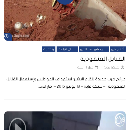
شا
أفلام عاين
الحرب على المنطقتين
مناطق النزاعات
وثائقيات
القنابل العنقودية
شبكة عاين
قبل 11 سنة
جرائم حرب جديدة لنظام البشير: استهداف المواطنين وإستعمال القنابل
العنقودية – شبكة عاين – ١٨ يونيو ٢٠١٥ – صار اس...