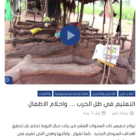
شا
أفلام عاين
اللاجئين والنازحين
قضايا إجتماعية وحقوقية
وثائقيات
التعليم في ظل الحرب … واحلام الاطفال
شبكة عاين
قبل 11 سنة
نوادر خميس ذات السنوات العشر من بنات جبال النوبة تحلم بان تحقق
اهداف السودان الجديد ، كما تقول ، ولكنها وهي التي تقيم في