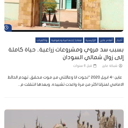
شا
أخبار
أفلام عاين
الرئيسية
قضايا إجتماعية وحقوقية
وثائقيات
بسبب سد مروي ومشروعات زراعية.. حياة كاملة
إلى زوال شمالي السودان
شبكة عاين
قبل 6 سنوات
عاين -4 ابريل 2020 “نجوت انا وعائلتي من موت محقق، تهدم الحائط
الامامي لمنزلنا اكثر من مرة واعدت تشييده، وبعدها انتقلت م...