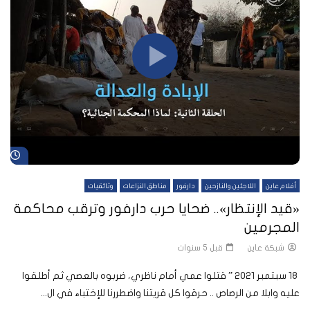
شا
أفلام عاين
اللاجئين والنازحين
دارفور
مناطق النزاعات
وثائقيات
«قيد الإنتظار».. ضحايا حرب دارفور وترقب محاكمة
المجرمين
شبكة عاين
قبل 5 سنوات
18 سبتمبر 2021 ” قتلوا عمي أمام ناظري، ضربوه بالعصي ثم أطلقوا
عليه وابلا من الرصاص .. حرقوا كل قريتنا واضطررنا للإختباء في ال...