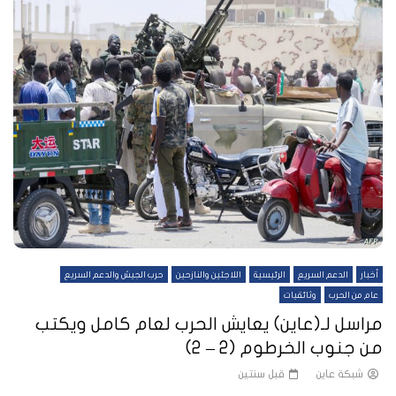
أخبار
الدعم السريع
الرئيسية
اللاجئين والنازحين
حرب الجيش والدعم السريع
عام من الحرب
وثائقيات
مراسل لـ(عاين) يعايش الحرب لعام كامل ويكتب
من جنوب الخرطوم (2 – 2)
شبكة عاين
قبل سنتين