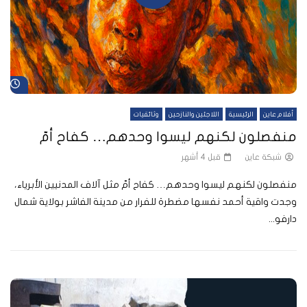
شا
أفلام عاين
الرئيسية
اللاجئين والنازحين
وثائقيات
منفصلون لكنهم ليسوا وحدهم… كفاح أمّ
شبكة عاين
قبل 4 أشهر
منفصلون لكنهم ليسوا وحدهم… كفاح أمّ مثل آلاف المدنيين الأبرياء،
وجدت واقية أحمد نفسها مضطرة للفرار من مدينة الفاشر بولاية شمال
دارفو...