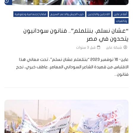
شا
أفلام عاين
اللاجئين والنازحين
حرب الجيش والدعم السريع
قضايا إجتماعية وحقوقية
وثائقيات
“عشان نسلم، بنتلملم”.. فنانون سودانيون
يتحدون في مصر
شبكة عاين
قبل 3 سنوات
عاين- 16 نوفمبر 2023 “بنتلملم عشان نسلم”، تحت معاني هذا
الاقتباس من قصيدة الشاعر السوداني المعاصر، عاطف خيري، نجح
فنانون...