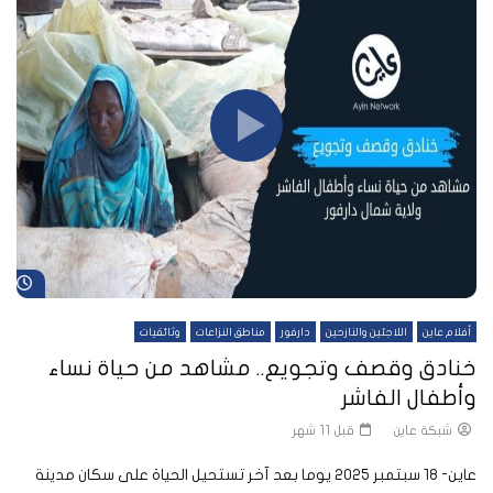
شا
أفلام عاين
اللاجئين والنازحين
دارفور
مناطق النزاعات
وثائقيات
خنادق وقصف وتجويع.. مشاهد من حياة نساء
وأطفال الفاشر
شبكة عاين
قبل 11 شهر
عاين- 18 سبتمبر 2025 يوما بعد آخر تستحيل الحياة على سكان مدينة