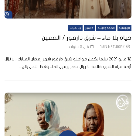
شا
الرئيسية
الصحة والبيئة
دارفور
وثائقيات
حياة بلا ماء – شرق دارفور / الضعين
AYIN NETWORK
قبل 5 سنوات
12 مايو 2021 بينما يكمل مواطنو شرق دارفور شهر رمضان المبارك ، لا تزال
أزمة مياه الشرب قائمة. لا يزال سعر برميل الماء باهظ الثمن بالن...