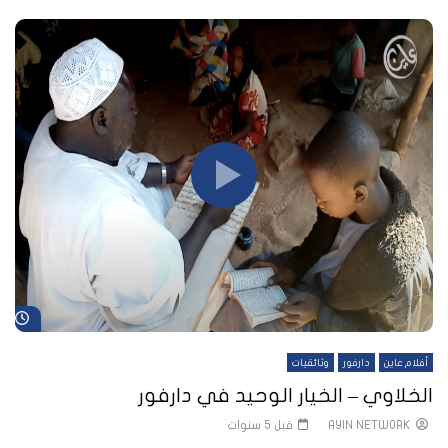
شا
أفلام عاين
دارفور
وثائقيات
الخلاوي – الخيار الوحيد في دارفور
AYIN NETWORK
قبل 5 سنوات