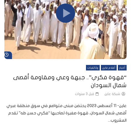
شا
أخبار
أفلام عاين
وثائقيات
“قهوة فكري”.. جبهة وعي ومقاومة أقصى
شمال السودان
شبكة عاين
قبل 3 سنوات
عاين- 11 أغسطس 2023 يحتضن مبنى متواضع في سوق منطقة عبري
أقصى شمال السودان، قهوة صغيرة لصاحبها “فكري حسن طه” تقدم
المشروب...