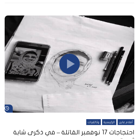
شا
أفلام عاين
الرئيسية
وثائقيات
احتجاجات 17 نوفمبر القاتلة – في ذكرى شابة