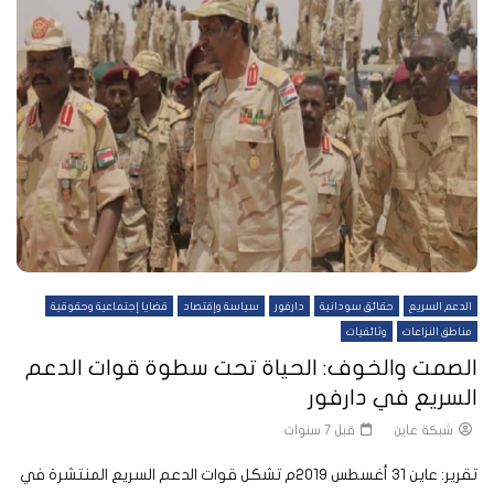
الدعم السريع
حقائق سودانية
دارفور
سياسة وإقتصاد
قضايا إجتماعية وحقوقية
مناطق النزاعات
وثائقيات
الصمت والخوف: الحياة تحت سطوة قوات الدعم
السريع في دارفور
شبكة عاين
قبل 7 سنوات
تقرير: عاين 31 أغسطس 2019م تشكل قوات الدعم السريع المنتشرة في