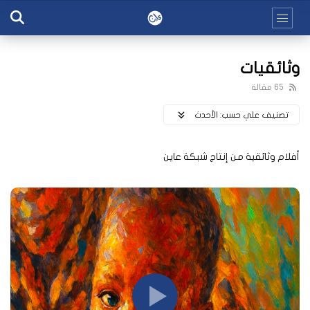
وثائقيات
65 مقالة
تصنيف علي حسب:
اﻷحدث
أفلام وثائقية من إنتاج شبكة عاين