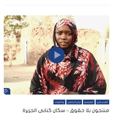
شا
أفلام عاين
الرئيسية
نزاع الاراضي
وثائقيات
منتجون بلا حقوق – سكان كنابي الجزيرة