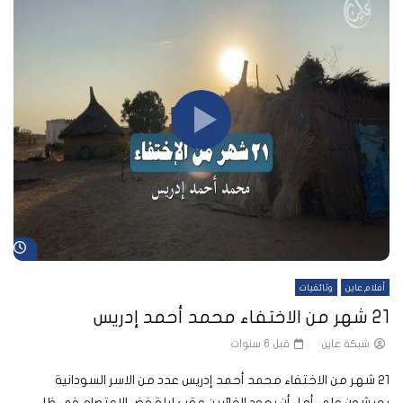
شا
أفلام عاين
وثائقيات
21 شهر من الاختفاء محمد أحمد إدريس
شبكة عاين
قبل 6 سنوات
21 شهر من الاختفاء محمد أحمد إدريس عدد من الاسر السودانية
يعيشون على أمل أن يعود الغائبين عقب ليلة فض الاعتصام في ظل