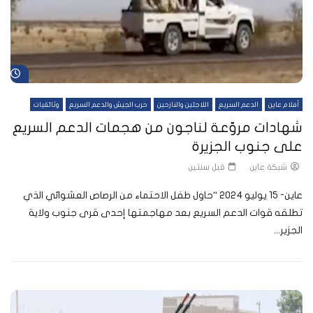
شا
أفلام عاين
الدعم السريع
اللاجئين والنازحين
حرب الجيش والدعم السريع
وثائقيات
شهادات مروّعة لناجون من هجمات الدعم السريع
على جنوب الجزيرة
شبكة عاين
قبل سنتين
عاين- 15 يوليو 2024 “حاول طفل الاحتماء من الرصاص العشوائي الذي
تطلقه قوات الدعم السريع بعد مهاجمتها إحدى قرى جنوب ولاية
الجزير...