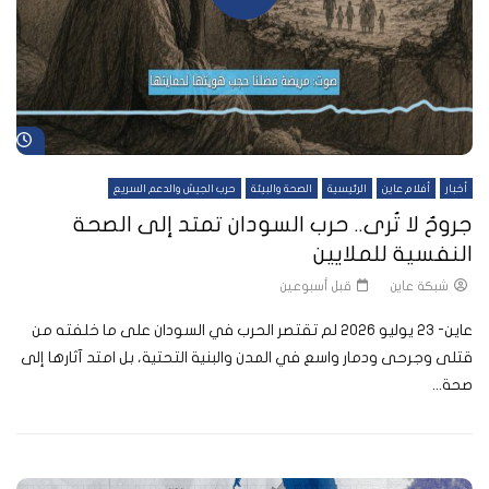
شا
أخبار
أفلام عاين
الرئيسية
الصحة والبيئة
حرب الجيش والدعم السريع
جروحٌ لا تُرى.. حرب السودان تمتد إلى الصحة
النفسية للملايين
شبكة عاين
قبل أسبوعين
عاين- 23 يوليو 2026 لم تقتصر الحرب في السودان على ما خلفته من
قتلى وجرحى ودمار واسع في المدن والبنية التحتية، بل امتد آثارها إلى
صحة...