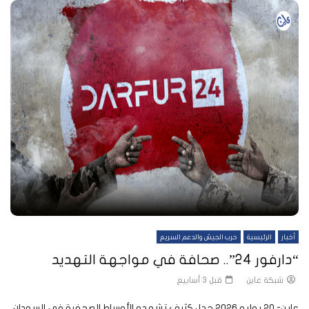
أخبار
الرئيسية
حرب الجيش والدعم السريع
“دارفور 24”.. صحافة في مواجهة التهديد
شبكة عاين
قبل 3 أسابيع
عاين- 20 يوليو 2026 جدل كثيف تشهده الأوساط الصحفية في السودان