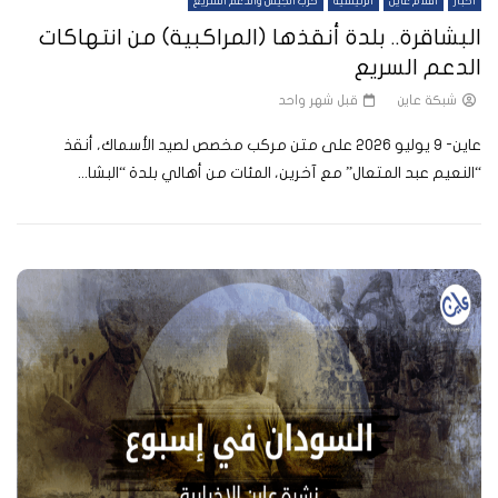
أخبار
أفلام عاين
الرئيسية
حرب الجيش والدعم السريع
البشاقرة.. بلدة أنقذها (المراكبية) من انتهاكات
الدعم السريع
شبكة عاين
قبل شهر واحد
عاين- 9 يوليو 2026 على متن مركب مخصص لصيد الأسماك، أنقذ
“النعيم عبد المتعال” مع آخرين، المئات من أهالي بلدة “البشا...