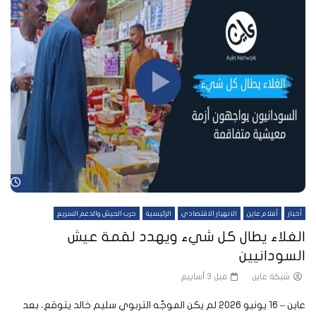
شا
أخبار
أفلام عاين
الانهيار الاقتصادي
الرئيسية
حرب الجيش والدعم السريع
الغلاء يطال كل شيء ويهدد لقمة عيش
السودانيين
شبكة عاين
قبل 3 أسابيع
عاين – 16 يونيو 2026 لم يكن الموجّه التربوي سليم خالد يتوقع، بعد