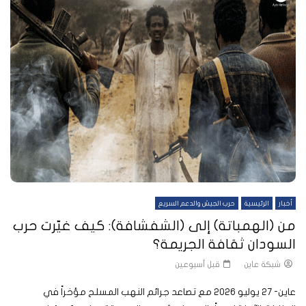
أخبار
الرئيسية
حرب الجيش والدعم السريع
من (الهمباتة) إلى (الشفشافة): كيف غيّرت حرب
السودان ثقافة الجريمة؟
شبكة عاين
قبل أسبوعين
عاين- 27 يوليو 2026 مع تصاعد جرائم النهب المسلح مؤخراً في