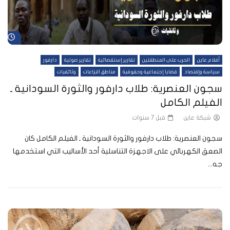
شا
أفلام عاين
الحرب على المنطقتين
تقارير إستقصائية
تقارير صوتية
دارفور
سياسة وإقتصاد
قضايا إجتماعية وحقوقية
مناطق النزاعات
وثائقيات
سجون العنصرية: طلاب دارفور والثورة السودانية ـ
الفيلم الكامل
شبكة عاين
قبل 7 سنوات
سجون العنصرية: طلاب دارفور والثورة السودانية ـ الفيلم الكامل كان
الصعق الكهربائي على الاجهزة التناسلية أحد الأساليب التي استخدمها
جه...