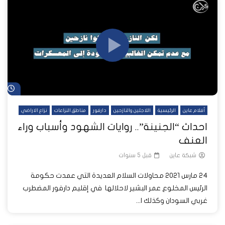
شا
أفلام عاين
الرئيسية
اللاجئين والنازحين
دارفور
مناطق النزاعات
نزاع الاراضي
احداث “الجنينة”.. روايات الشهود وأسباب وراء
العنف
شبكة عاين
قبل 5 سنوات
24 مارس 2021 محاولات السلام العديدة التي عمدت حكومة
الرئيس المخلوع عمر البشير لاحلالها في إقليم دارفور المضطرب
غربي السودان وكذلك ا...