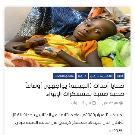
أخبار
اللاجئين والنازحين
دارفور
مناطق النزاعات
ضحايا أحداث (الجينية) يواجهون أوضاعاً
صحية صعبة بمعسكرات الإيواء
شبكة عاين
قبل 6 سنوات
الجنينة – 11 فبراير2020م يواجه الآلاف من المتاثرين بأحداث القتال
الأهلي التي شهدها معسكر كريندق في مدينة الجنينة غربي
السودان،...