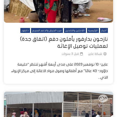
أخبار
الرئيسية
اللاجئين والنازحين
حرب الجيش والدعم السريع
دارفور
نازحون بدارفور يأملون دفع (اتفاق جدة)
لعمليات توصيل الإغاثة
شبكة عاين
قبل 3 سنوات
عاين- 10 نوفمبر 2023 على مدى أربعة أشهر تنتظر “حليمة
داؤود- 43 عامًا” مع أطفالها وصول مواد الاغاثة إلى مركز الإيواء
الذي...