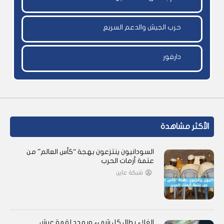
حرب الجيش والدعم السريع
دارفور
الأكثر مشاهدة
السودانيون ينتزعون بهجة “كأس العالم” من
عتمة أزمات الحرب
شبكة عاين
الغلاء يطال كل شيء ويهدد لقمة عيش