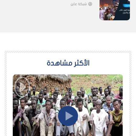
شبكة عاين
اﻷكثر مشاهدة