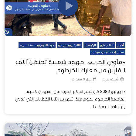
شا
أخبار
أفلام عاين
الرئيسية
اللاجئين والنازحين
حرب الجيش والدعم السريع
قضايا إجتماعية وحقوقية
«مآوِي الحرب».. جهود شعبية تحتضن آلاف
الفارين من معارك الخرطوم
شبكة عاين
قبل 3 سنوات
17 يونيو 2023 كان شبح اندلاع الحرب في السودان لاسيما
العاصمة الخرطوم يحوم منذ اشهر بين ثنايا الخطابات التي يُدلي
بها قادة الانقلاب ا...