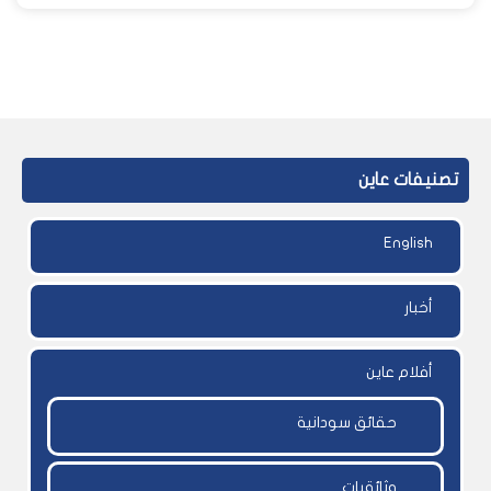
تصنيفات عاين
English
أخبار
أفلام عاين
حقائق سودانية
وثائقيات