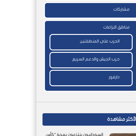
مشاركات
مناطق النزاعات
الحرب على المنطقتين
حرب الجيش والدعم السريع
دارفور
لأكثر مشاهدة
السودانيون ينتزعون بهجة “كأس