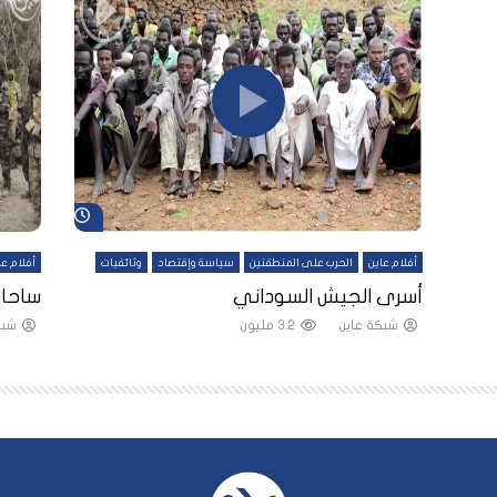
شاهد لاحقاً
شاهد لاحقاً
أفلام عاين
الحرب على المنطقتين
سياسة وإقتصاد
وثائقيات
أفلام عا
لقين
أسرى الجيش السوداني
ساحات
شبكة عاين
3.2 مليون
شبك