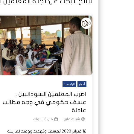
نتائج البحث عن:
لجنة المعلمين ا
شاهد لاحقا
شاهد لاحقا
عملتان وتطبيق مصرفي واحد.. كيف
عملتان وتطبيق مصرفي واحد.. كيف
تصدر ا
هجمات 
تشظى النظام المصرفي في حرب
تشظى النظام المصرفي في حرب
على خط
ديون ا
السودان؟
السودان؟
أخبار
الرئيسية
اضرب المعلمين السودانيين ..
عسف حكومي في وجه مطالب
عادلة
شبكة عاين
قبل 3 سنوات
12 فبراير 2023 تعسف وتهديد ووعيد تمارسه