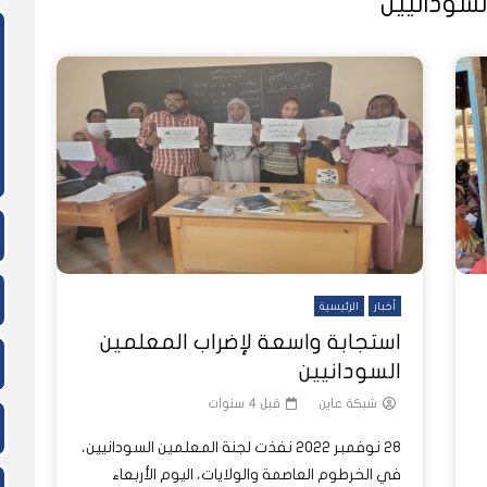
لسودانيين
ً
ً
شاهد لاحقاً
لدول العربية.. كيف دفعت الحرب
المسيرات تضع ملايين السودانيين
نشرة أخبار عاين الأسبوعية
جروحٌ لا تُرى.. حرب السودان تمتد إلى
وط النار والجوع
لسودان إلى ذروتها؟
الصحة النفسية للملايين
أخبار
الرئيسية
استجابة واسعة لإضراب المعلمين
السودانيين
شبكة عاين
قبل 4 سنوات
28 نوفمبر 2022 نفذت لجنة المعلمين السودانيين،
في الخرطوم العاصمة والولايات، اليوم الأربعاء