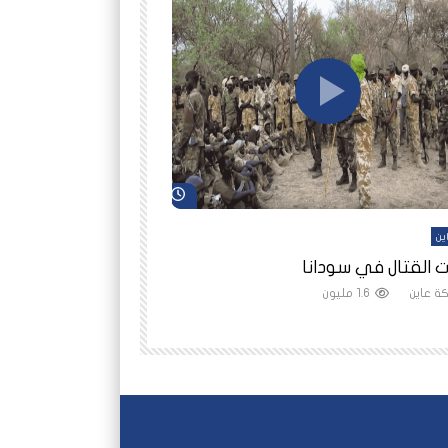
شاهد لاحقاً
ين
أفلام عاين
 القتال في سودانا
رانيا مأمون: الثمن 
ة عاين
1.6 مليون
شبكة عاين
1.5 مليون