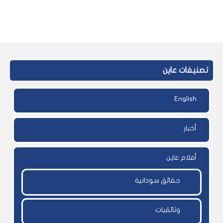
تصنيفات عاين
English
أخبار
أفلام عاين
حقائق سودانية
وثائقيات