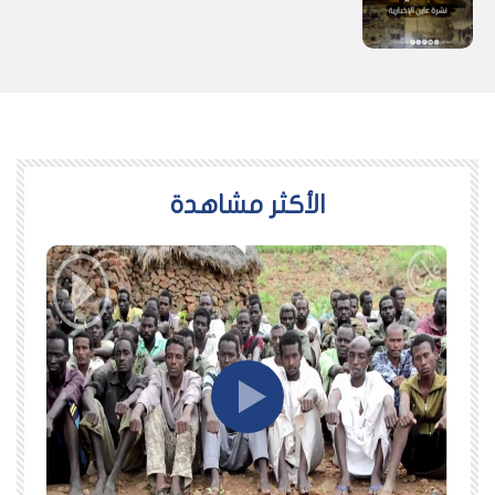
اﻷكثر مشاهدة